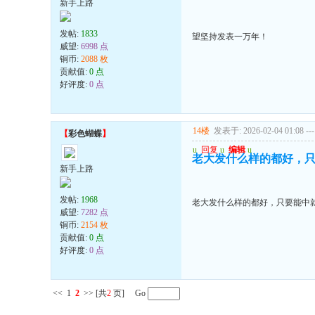
新手上路
发帖:
1833
望坚持发表一万年！
威望:
6998 点
铜币:
2088 枚
贡献值:
0 点
好评度:
0 点
14楼
发表于: 2026-02-04 01:08
---
【
彩色蝴蝶
】
u
回复
u
编辑
u
老大发什么样的都好，
新手上路
发帖:
1968
老大发什么样的都好，只要能中
威望:
7282 点
铜币:
2154 枚
贡献值:
0 点
好评度:
0 点
<<
1
2
>>
[共
2
页] Go