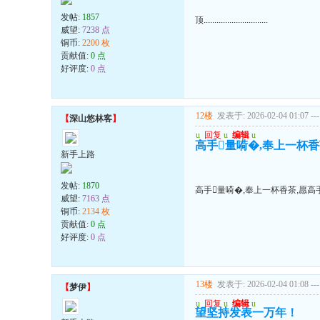
发帖:
1857
顶..............................
威望:
7238 点
铜币:
2200 枚
贡献值:
0 点
好评度:
0 点
12楼
发表于: 2026-02-04 01:07
---
【
深山悠林客
】
u
回复
u
编辑
u
高手量嗬�,奉上一杯香
新手上路
发帖:
1870
高手量嗬�,奉上一杯香茶,愿高
威望:
7163 点
铜币:
2134 枚
贡献值:
0 点
好评度:
0 点
13楼
发表于: 2026-02-04 01:08
---
【
梦伊
】
u
回复
u
编辑
u
望坚持发表一万年！