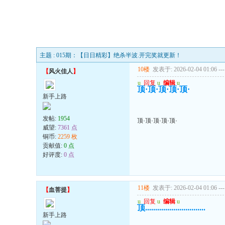
主题 : 015期：【日日精彩】绝杀半波.开完奖就更新！
10楼
发表于: 2026-02-04 01:06
---
【
风火佳人
】
u
回复
u
编辑
u
顶·顶·顶·顶·顶·
新手上路
发帖:
1954
顶·顶·顶·顶·顶·
威望:
7361 点
铜币:
2259 枚
贡献值:
0 点
好评度:
0 点
11楼
发表于: 2026-02-04 01:06
---
【
血菩提
】
u
回复
u
编辑
u
顶..............................
新手上路