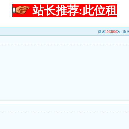
站长推荐:此位租
阅读
1563669
次 |
返