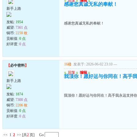
u
回复
u
编辑
u
感谢您真诚无私的奉献！
新手上路
发帖:
1954
感谢您真诚无私的奉献！
威望:
7361 点
铜币:
2259 枚
贡献值:
0 点
好评度:
0 点
16楼
发表于: 2026-06-02 23:10
---
【
必中密料
】
u
回复
u
编辑
u
我顶你！愿好运与你同在！高手
新手上路
发帖:
1874
我顶你！愿好运与你同在！高手我永远支持
威望:
7300 点
铜币:
2206 枚
贡献值:
0 点
好评度:
0 点
<<
1
2
>>
[共
2
页] Go