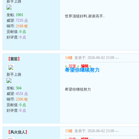
新手上路
发帖:
1901
世界顶级好料,谢谢高手..
威望:
7235 点
铜币:
2168 枚
贡献值:
0 点
好评度:
0 点
14楼
发表于: 2026-06-02 23:09
---
【
茵茹
】
u
回复
u
编辑
u
希望你继续努力
新手上路
发帖:
504
希望你继续努力
威望:
4531 点
铜币:
2266 枚
贡献值:
0 点
好评度:
0 点
15楼
发表于: 2026-06-02 23:09
---
【
风火佳人
】