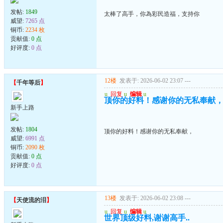
发帖:
1849
太棒了高手，你為彩民造福，支持你
威望:
7265 点
铜币:
2234 枚
贡献值:
0 点
好评度:
0 点
12楼
发表于: 2026-06-02 23:07
---
【
千年等后
】
u
回复
u
编辑
u
顶你的好料！感谢你的无私奉献
新手上路
发帖:
1804
顶你的好料！感谢你的无私奉献，
威望:
6991 点
铜币:
2090 枚
贡献值:
0 点
好评度:
0 点
13楼
发表于: 2026-06-02 23:08
---
【
天使流的泪
】
u
回复
u
编辑
u
世界顶级好料,谢谢高手..