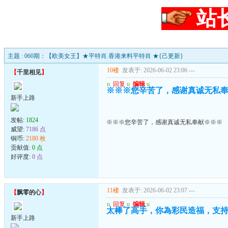
站
主题 : 060期：【欧美女王】★平特肖.香港来料平特肖 ★{己更新}
10楼
发表于: 2026-06-02 23:06
---
【
千里相见
】
u
回复
u
编辑
u
※※※您辛苦了，感谢真诚无私
新手上路
发帖:
1824
※※※您辛苦了，感谢真诚无私奉献※※※
威望:
7186 点
铜币:
2180 枚
贡献值:
0 点
好评度:
0 点
11楼
发表于: 2026-06-02 23:07
---
【
飘零的心
】
u
回复
u
编辑
u
太棒了高手，你為彩民造福，支
新手上路