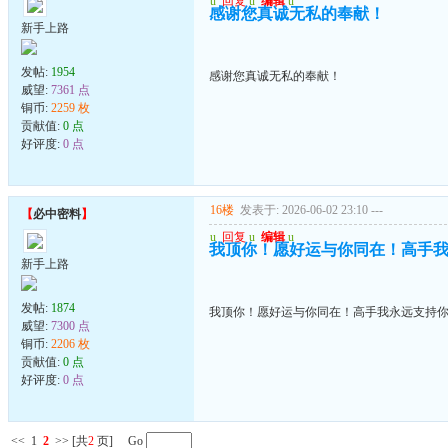
u
回复
u
编辑
u
感谢您真诚无私的奉献！
新手上路
发帖:
1954
感谢您真诚无私的奉献！
威望:
7361 点
铜币:
2259 枚
贡献值:
0 点
好评度:
0 点
16楼
发表于: 2026-06-02 23:10
---
【
必中密料
】
u
回复
u
编辑
u
我顶你！愿好运与你同在！高手
新手上路
发帖:
1874
我顶你！愿好运与你同在！高手我永远支持
威望:
7300 点
铜币:
2206 枚
贡献值:
0 点
好评度:
0 点
<<
1
2
>>
[共
2
页] Go