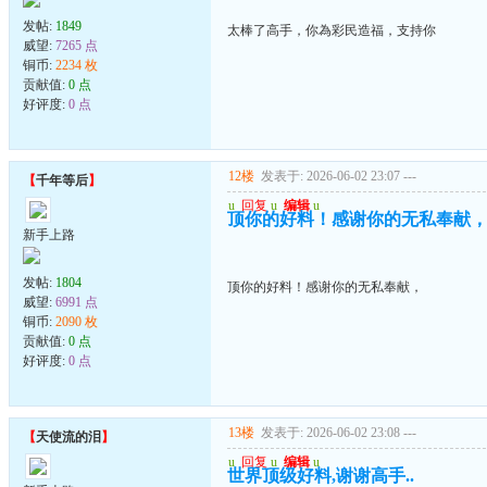
发帖:
1849
太棒了高手，你為彩民造福，支持你
威望:
7265 点
铜币:
2234 枚
贡献值:
0 点
好评度:
0 点
12楼
发表于: 2026-06-02 23:07
---
【
千年等后
】
u
回复
u
编辑
u
顶你的好料！感谢你的无私奉献
新手上路
发帖:
1804
顶你的好料！感谢你的无私奉献，
威望:
6991 点
铜币:
2090 枚
贡献值:
0 点
好评度:
0 点
13楼
发表于: 2026-06-02 23:08
---
【
天使流的泪
】
u
回复
u
编辑
u
世界顶级好料,谢谢高手..