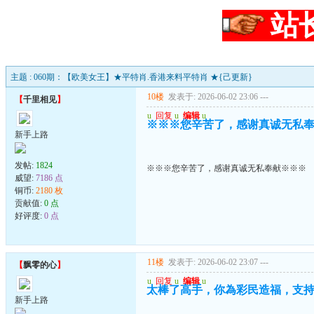
站
主题 : 060期：【欧美女王】★平特肖.香港来料平特肖 ★{己更新}
10楼
发表于: 2026-06-02 23:06
---
【
千里相见
】
u
回复
u
编辑
u
※※※您辛苦了，感谢真诚无私
新手上路
发帖:
1824
※※※您辛苦了，感谢真诚无私奉献※※※
威望:
7186 点
铜币:
2180 枚
贡献值:
0 点
好评度:
0 点
11楼
发表于: 2026-06-02 23:07
---
【
飘零的心
】
u
回复
u
编辑
u
太棒了高手，你為彩民造福，支
新手上路