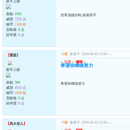
新手上路
发帖:
1901
世界顶级好料,谢谢高手..
威望:
7235 点
铜币:
2168 枚
贡献值:
0 点
好评度:
0 点
14楼
发表于: 2026-06-02 23:09
---
【
茵茹
】
u
回复
u
编辑
u
希望你继续努力
新手上路
发帖:
504
希望你继续努力
威望:
4531 点
铜币:
2266 枚
贡献值:
0 点
好评度:
0 点
15楼
发表于: 2026-06-02 23:09
---
【
风火佳人
】