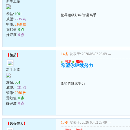
新手上路
发帖:
1901
世界顶级好料,谢谢高手..
威望:
7235 点
铜币:
2168 枚
贡献值:
0 点
好评度:
0 点
14楼
发表于: 2026-06-02 23:09
---
【
茵茹
】
u
回复
u
编辑
u
希望你继续努力
新手上路
发帖:
504
希望你继续努力
威望:
4531 点
铜币:
2266 枚
贡献值:
0 点
好评度:
0 点
15楼
发表于: 2026-06-02 23:09
---
【
风火佳人
】