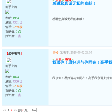
u
回复
u
编辑
u
感谢您真诚无私的奉献！
新手上路
发帖:
1954
感谢您真诚无私的奉献！
威望:
7361 点
铜币:
2259 枚
贡献值:
0 点
好评度:
0 点
16楼
发表于: 2026-06-02 23:10
---
【
必中密料
】
u
回复
u
编辑
u
我顶你！愿好运与你同在！高手
新手上路
发帖:
1874
我顶你！愿好运与你同在！高手我永远支持
威望:
7300 点
铜币:
2206 枚
贡献值:
0 点
好评度:
0 点
<<
1
2
>>
[共
2
页] Go