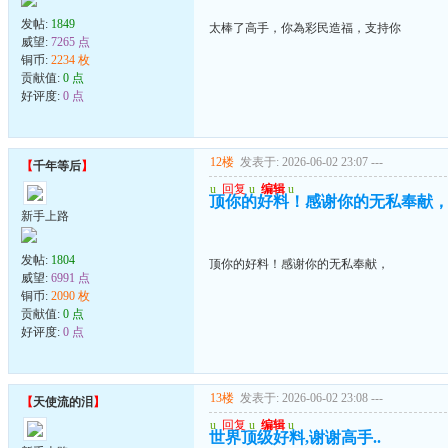
发帖:
1849
太棒了高手，你為彩民造福，支持你
威望:
7265 点
铜币:
2234 枚
贡献值:
0 点
好评度:
0 点
12楼
发表于: 2026-06-02 23:07
---
【
千年等后
】
u
回复
u
编辑
u
顶你的好料！感谢你的无私奉献
新手上路
发帖:
1804
顶你的好料！感谢你的无私奉献，
威望:
6991 点
铜币:
2090 枚
贡献值:
0 点
好评度:
0 点
13楼
发表于: 2026-06-02 23:08
---
【
天使流的泪
】
u
回复
u
编辑
u
世界顶级好料,谢谢高手..