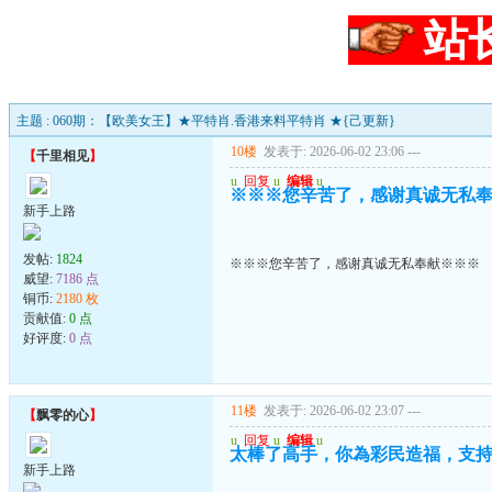
站
主题 : 060期：【欧美女王】★平特肖.香港来料平特肖 ★{己更新}
10楼
发表于: 2026-06-02 23:06
---
【
千里相见
】
u
回复
u
编辑
u
※※※您辛苦了，感谢真诚无私
新手上路
发帖:
1824
※※※您辛苦了，感谢真诚无私奉献※※※
威望:
7186 点
铜币:
2180 枚
贡献值:
0 点
好评度:
0 点
11楼
发表于: 2026-06-02 23:07
---
【
飘零的心
】
u
回复
u
编辑
u
太棒了高手，你為彩民造福，支
新手上路