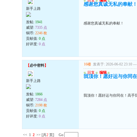
u
回复
u
编辑
u
感谢您真诚无私的奉献
新手上路
发帖:
1941
感谢您真诚无私的奉献！
威望:
7335 点
铜币:
2246 枚
贡献值:
0 点
好评度:
0 点
16楼
发表于: 2026-06-02 23:10
---
【
必中密料
】
u
回复
u
编辑
u
我顶你！愿好运与你同
新手上路
发帖:
1866
我顶你！愿好运与你同在！高手
威望:
7284 点
铜币:
2198 枚
贡献值:
0 点
好评度:
0 点
<<
1
2
>>
[共
2
页] Go