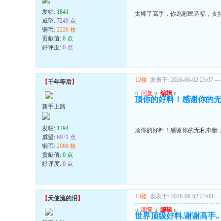
发帖:
1841
太棒了高手，你為彩民造福，支
威望:
7249 点
铜币:
2226 枚
贡献值:
0 点
好评度:
0 点
12楼
发表于: 2026-06-02 23:07
---
【
千年等后
】
u
回复
u
编辑
u
顶你的好料！感谢你的
新手上路
发帖:
1794
顶你的好料！感谢你的无私奉献
威望:
6971 点
铜币:
2080 枚
贡献值:
0 点
好评度:
0 点
13楼
发表于: 2026-06-02 23:08
---
【
天使流的泪
】
u
回复
u
编辑
u
世界顶级好料,谢谢高手..