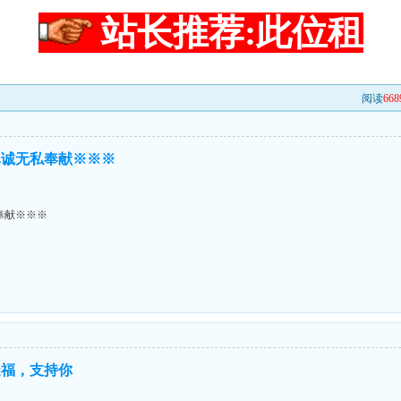
站长推荐:此位租
阅读
668
真诚无私奉献※※※
奉献※※※
造福，支持你