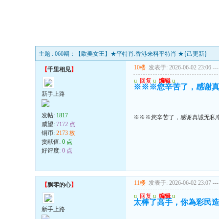
主题 : 060期：【欧美女王】★平特肖.香港来料平特肖 ★{己更新}
10楼
发表于: 2026-06-02 23:06
---
【
千里相见
】
u
回复
u
编辑
u
※※※您辛苦了，感谢
新手上路
发帖:
1817
※※※您辛苦了，感谢真诚无私
威望:
7172 点
铜币:
2173 枚
贡献值:
0 点
好评度:
0 点
11楼
发表于: 2026-06-02 23:07
---
【
飘零的心
】
u
回复
u
编辑
u
太棒了高手，你為彩民
新手上路