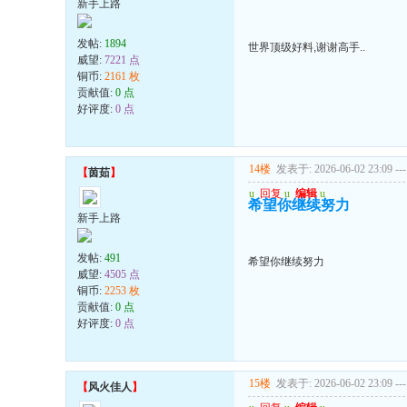
新手上路
发帖:
1894
世界顶级好料,谢谢高手..
威望:
7221 点
铜币:
2161 枚
贡献值:
0 点
好评度:
0 点
14楼
发表于: 2026-06-02 23:09
---
【
茵茹
】
u
回复
u
编辑
u
希望你继续努力
新手上路
发帖:
491
希望你继续努力
威望:
4505 点
铜币:
2253 枚
贡献值:
0 点
好评度:
0 点
15楼
发表于: 2026-06-02 23:09
---
【
风火佳人
】