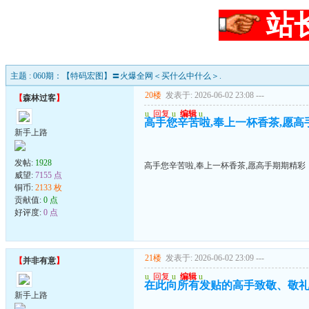
站
主题 : 060期：【特码宏图】〓火爆全网＜买什么中什么＞.
20楼
发表于: 2026-06-02 23:08
---
【
森林过客
】
u
回复
u
编辑
u
高手您辛苦啦,奉上一杯香茶,愿高
新手上路
发帖:
1928
高手您辛苦啦,奉上一杯香茶,愿高手期期精彩
威望:
7155 点
铜币:
2133 枚
贡献值:
0 点
好评度:
0 点
21楼
发表于: 2026-06-02 23:09
---
【
并非有意
】
u
回复
u
编辑
u
在此向所有发贴的高手致敬、敬礼
新手上路