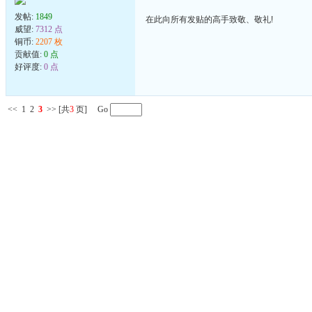
发帖:
1849
在此向所有发贴的高手致敬、敬礼!
威望:
7312 点
铜币:
2207 枚
贡献值:
0 点
好评度:
0 点
<<
1
2
3
>>
[共
3
页] Go