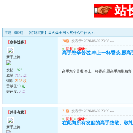
站
主题 : 060期：【特码宏图】〓火爆全网＜买什么中什么＞.
20楼
发表于: 2026-06-02 23:08
---
【
森林过客
】
u
回复
u
编辑
u
高手您辛苦啦,奉上一杯香茶,愿高
新手上路
发帖:
1923
高手您辛苦啦,奉上一杯香茶,愿高手期期精彩
威望:
7145 点
铜币:
2128 枚
贡献值:
0 点
好评度:
0 点
21楼
发表于: 2026-06-02 23:09
---
【
并非有意
】
u
回复
u
编辑
u
在此向所有发贴的高手致敬、敬礼
新手上路