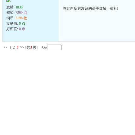
发帖:
1838
在此向所有发贴的高手致敬、敬礼!
威望:
7290 点
铜币:
2196 枚
贡献值:
0 点
好评度:
0 点
<<
1
2
3
>>
[共
3
页] Go