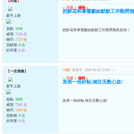
【
闪逝
】
u
回复
u
编辑
u
把鮮花和掌聲獻給默默工作勤勞
新手上路
发帖:
1838
把鮮花和掌聲獻給默默工作勤勞無私的伱！
威望:
7124 点
铜币:
2155 枚
贡献值:
0 点
好评度:
0 点
18楼
发表于: 2026-06-02 23:03
---
【
一生情缘
】
u
回复
u
编辑
u
发表一份好帖,倾注无数心血!
新手上路
发帖:
1899
发表一份好帖,倾注无数心血!
威望:
7342 点
铜币:
2199 枚
贡献值:
0 点
好评度:
0 点