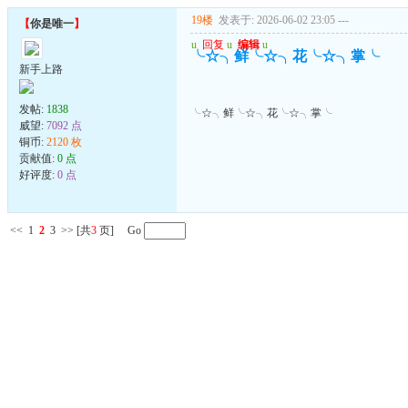
19楼
发表于: 2026-06-02 23:05
---
【
你是唯一
】
u
回复
u
编辑
u
╰☆╮鲜╰☆╮花╰☆╮掌╰
新手上路
发帖:
1838
╰☆╮鲜╰☆╮花╰☆╮掌╰
威望:
7092 点
铜币:
2120 枚
贡献值:
0 点
好评度:
0 点
<<
1
2
3
>>
[共
3
页] Go