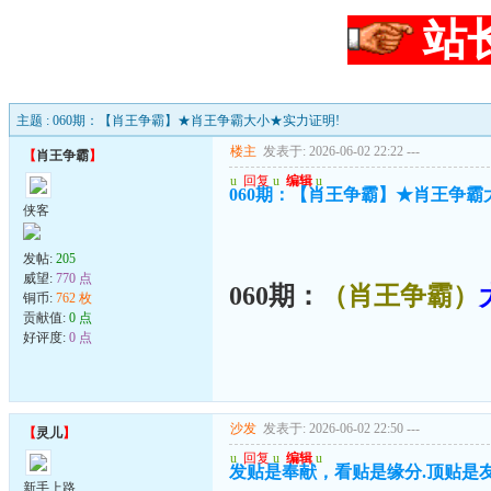
站
主题 : 060期：【肖王争霸】★肖王争霸大小★实力证明!
楼主
发表于: 2026-06-02 22:22
---
【
肖王争霸
】
u
回复
u
编辑
u
060期：【肖王争霸】★肖王争霸
侠客
发帖:
205
威望:
770 点
060期：
（肖王争霸）
铜币:
762 枚
贡献值:
0 点
好评度:
0 点
沙发
发表于: 2026-06-02 22:50
---
【
灵儿
】
u
回复
u
编辑
u
发贴是奉献，看贴是缘分.顶贴是友情
新手上路