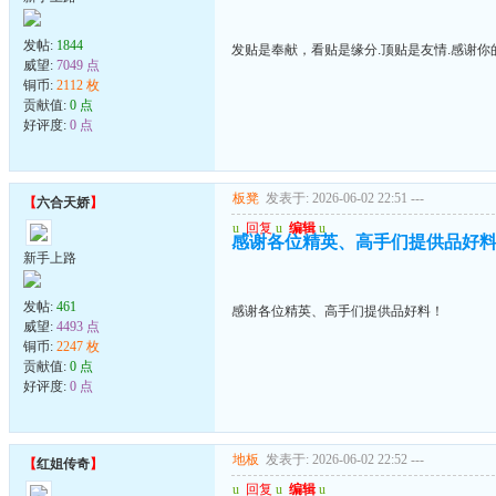
发帖:
1844
发贴是奉献，看贴是缘分.顶贴是友情.感谢你的
威望:
7049 点
铜币:
2112 枚
贡献值:
0 点
好评度:
0 点
板凳
发表于: 2026-06-02 22:51
---
【
六合天娇
】
u
回复
u
编辑
u
感谢各位精英、高手们提供品好
新手上路
发帖:
461
感谢各位精英、高手们提供品好料！
威望:
4493 点
铜币:
2247 枚
贡献值:
0 点
好评度:
0 点
地板
发表于: 2026-06-02 22:52
---
【
红姐传奇
】
u
回复
u
编辑
u