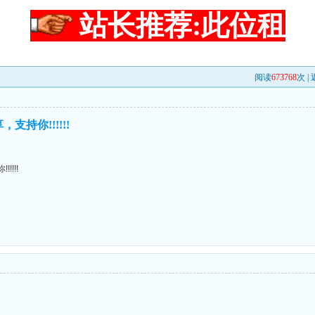
站长推荐:此位租
阅读
673768
次 |
持你!!!!!!
!!!