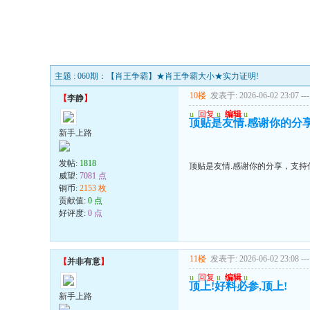
主题 : 060期：【肖王争霸】★肖王争霸大小★实力证明!
10楼
发表于: 2026-06-02 23:07
---
【
李静
】
u
回复
u
编辑
u
顶贴是友情.感谢你的分享，支
新手上路
发帖:
1818
顶贴是友情.感谢你的分享，支持你!!!
威望:
7081 点
铜币:
2153 枚
贡献值:
0 点
好评度:
0 点
11楼
发表于: 2026-06-02 23:08
---
【
并非有意
】
u
回复
u
编辑
u
顶上!好料必参,顶上!
新手上路