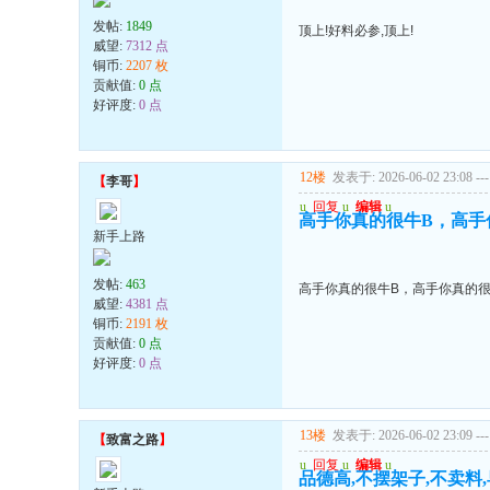
发帖:
1849
顶上!好料必参,顶上!
威望:
7312 点
铜币:
2207 枚
贡献值:
0 点
好评度:
0 点
12楼
发表于: 2026-06-02 23:08
---
【
李哥
】
u
回复
u
编辑
u
高手你真的很牛B，高手
新手上路
发帖:
463
高手你真的很牛B，高手你真的很
威望:
4381 点
铜币:
2191 枚
贡献值:
0 点
好评度:
0 点
13楼
发表于: 2026-06-02 23:09
---
【
致富之路
】
u
回复
u
编辑
u
品德高,不摆架子,不卖料