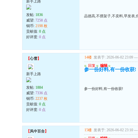
新手上路
发帖:
1836
品德高,不摆架子,不卖料,早发表
威望:
7258 点
铜币:
2198 枚
贡献值:
0 点
好评度:
0 点
14楼
发表于: 2026-06-02 23:09
---
【
心雪
】
u
回复
u
编辑
u
参一份好料,有一份收获!
新手上路
发帖:
1884
参一份好料,有一份收获!
威望:
7336 点
铜币:
2237 枚
贡献值:
0 点
好评度:
0 点
15楼
发表于: 2026-06-02 23:10
---
【
风中百合
】