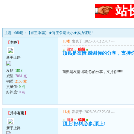
站
主题 : 060期：【肖王争霸】★肖王争霸大小★实力证明!
10楼
发表于: 2026-06-02 23:07
---
【
李静
】
u
回复
u
编辑
u
顶贴是友情.感谢你的分享，支持你!!!
新手上路
发帖:
1818
顶贴是友情.感谢你的分享，支持你!!!!!!
威望:
7081 点
铜币:
2153 枚
贡献值:
0 点
好评度:
0 点
11楼
发表于: 2026-06-02 23:08
---
【
并非有意
】
u
回复
u
编辑
u
顶上!好料必参,顶上!
新手上路