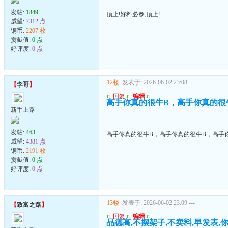
发帖:
1849
顶上!好料必参,顶上!
威望:
7312 点
铜币:
2207 枚
贡献值:
0 点
好评度:
0 点
12楼
发表于: 2026-06-02 23:08
---
【
李哥
】
u
回复
u
编辑
u
高手你真的很牛B，高手你真的很
新手上路
发帖:
463
高手你真的很牛B，高手你真的很牛B，高手
威望:
4381 点
铜币:
2191 枚
贡献值:
0 点
好评度:
0 点
13楼
发表于: 2026-06-02 23:09
---
【
致富之路
】
u
回复
u
编辑
u
品德高,不摆架子,不卖料,早发表,