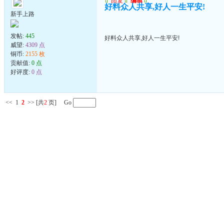
u
回复
u
编辑
u
好料众人共享,好人一生平安!
新手上路
发帖:
445
好料众人共享,好人一生平安!
威望:
4309 点
铜币:
2155 枚
贡献值:
0 点
好评度:
0 点
<<
1
2
>>
[共
2
页] Go