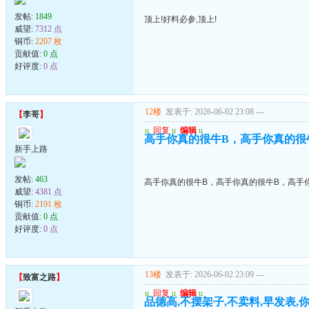
发帖:
1849
顶上!好料必参,顶上!
威望:
7312 点
铜币:
2207 枚
贡献值:
0 点
好评度:
0 点
12楼
发表于: 2026-06-02 23:08
---
【
李哥
】
u
回复
u
编辑
u
高手你真的很牛B，高手你真的很
新手上路
发帖:
463
高手你真的很牛B，高手你真的很牛B，高手
威望:
4381 点
铜币:
2191 枚
贡献值:
0 点
好评度:
0 点
13楼
发表于: 2026-06-02 23:09
---
【
致富之路
】
u
回复
u
编辑
u
品德高,不摆架子,不卖料,早发表,