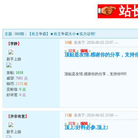
站
主题 : 060期：【肖王争霸】★肖王争霸大小★实力证明!
10楼
发表于: 2026-06-02 23:07
---
【
李静
】
u
回复
u
编辑
u
顶贴是友情.感谢你的分享，支持你!!!
新手上路
发帖:
1818
顶贴是友情.感谢你的分享，支持你!!!!!!
威望:
7081 点
铜币:
2153 枚
贡献值:
0 点
好评度:
0 点
11楼
发表于: 2026-06-02 23:08
---
【
并非有意
】
u
回复
u
编辑
u
顶上!好料必参,顶上!
新手上路