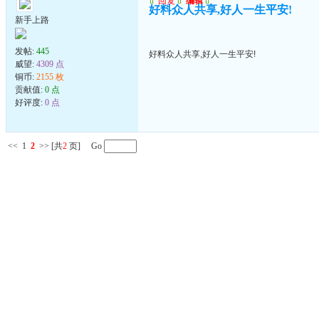
u
回复
u
编辑
u
好料众人共享,好人一生平安!
新手上路
发帖:
445
好料众人共享,好人一生平安!
威望:
4309 点
铜币:
2155 枚
贡献值:
0 点
好评度:
0 点
<<
1
2
>>
[共
2
页] Go