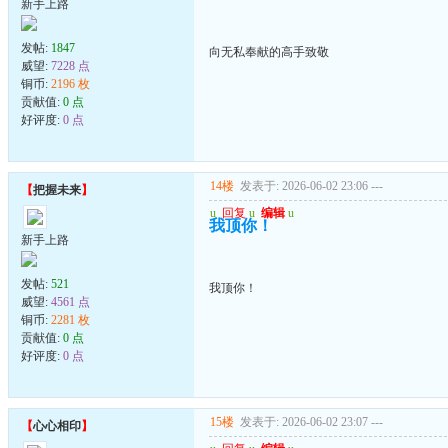
新手上路
发帖:
1847
向无私奉献的高手致敬
威望:
7228 点
铜币:
2196 枚
贡献值:
0 点
好评度:
0 点
14楼
发表于: 2026-06-02 23:06
---
【
把握未来
】
u
回复
u
编辑
u
我顶你！
新手上路
发帖:
521
我顶你！
威望:
4561 点
铜币:
2281 枚
贡献值:
0 点
好评度:
0 点
15楼
发表于: 2026-06-02 23:07
---
【
心心相印
】