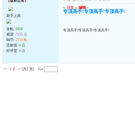
【
森林过客
】
u
回复
u
编辑
u
专顶高手!专顶高手!专顶高手!
新手上路
发帖:
1928
专顶高手!专顶高手!专顶高手!
威望:
7155 点
铜币:
2133 枚
贡献值:
0 点
好评度:
0 点
<<
1
2
>>
[共
2
页] Go