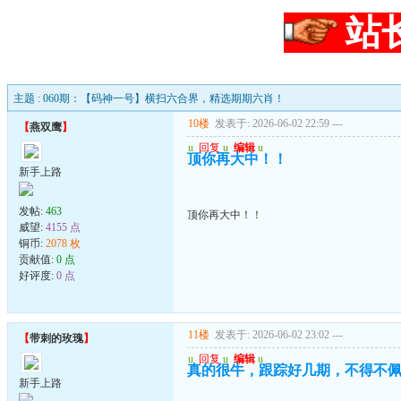
站
主题 : 060期：【码神一号】横扫六合界，精选期期六肖！
10楼
发表于: 2026-06-02 22:59
---
【
燕双鹰
】
u
回复
u
编辑
u
顶你再大中！！
新手上路
发帖:
463
顶你再大中！！
威望:
4155 点
铜币:
2078 枚
贡献值:
0 点
好评度:
0 点
11楼
发表于: 2026-06-02 23:02
---
【
带刺的玫瑰
】
u
回复
u
编辑
u
真的很牛，跟踪好几期，不得不
新手上路