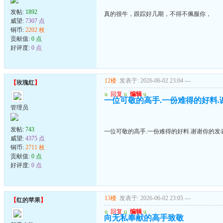
发帖:
1892
真的很牛，跟踪好几期，不得不佩服你，
威望:
7307 点
铜币:
2202 枚
贡献值:
0 点
好评度:
0 点
12楼
发表于: 2026-06-02 23:04
---
【
玫瑰红
】
u
回复
u
编辑
u
一位可敬的高手.一份难得的好料.
管理员
发帖:
743
一位可敬的高手.一份难得的好料.谢谢你的发
威望:
4375 点
铜币:
2711 枚
贡献值:
0 点
好评度:
0 点
13楼
发表于: 2026-06-02 23:05
---
【
红的苹果
】
u
回复
u
编辑
u
向无私奉献的高手致敬