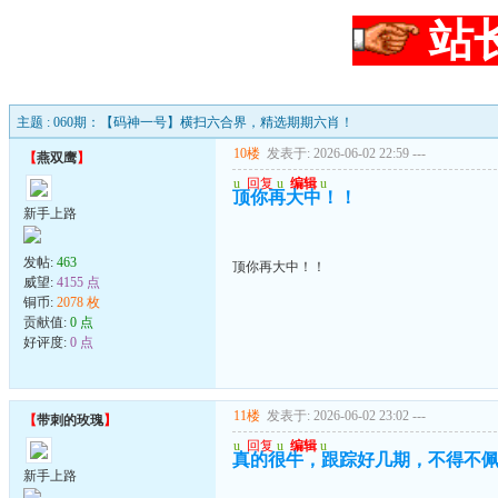
站
主题 : 060期：【码神一号】横扫六合界，精选期期六肖！
10楼
发表于: 2026-06-02 22:59
---
【
燕双鹰
】
u
回复
u
编辑
u
顶你再大中！！
新手上路
发帖:
463
顶你再大中！！
威望:
4155 点
铜币:
2078 枚
贡献值:
0 点
好评度:
0 点
11楼
发表于: 2026-06-02 23:02
---
【
带刺的玫瑰
】
u
回复
u
编辑
u
真的很牛，跟踪好几期，不得不
新手上路