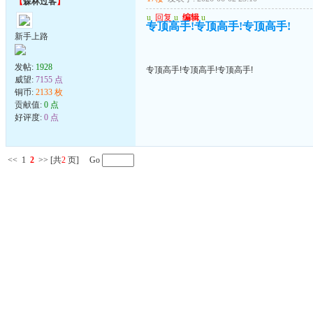
【
森林过客
】
u
回复
u
编辑
u
专顶高手!专顶高手!专顶高手!
新手上路
发帖:
1928
专顶高手!专顶高手!专顶高手!
威望:
7155 点
铜币:
2133 枚
贡献值:
0 点
好评度:
0 点
<<
1
2
>>
[共
2
页] Go