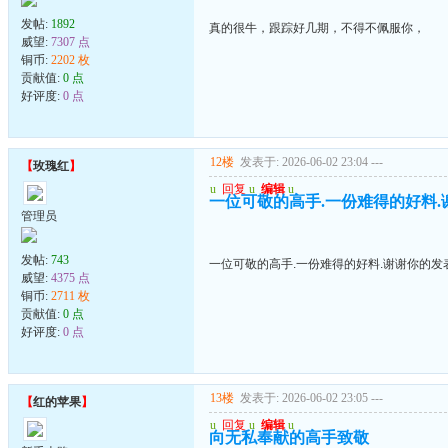
发帖:
1892
真的很牛，跟踪好几期，不得不佩服你，
威望:
7307 点
铜币:
2202 枚
贡献值:
0 点
好评度:
0 点
12楼
发表于: 2026-06-02 23:04
---
【
玫瑰红
】
u
回复
u
编辑
u
一位可敬的高手.一份难得的好料.
管理员
发帖:
743
一位可敬的高手.一份难得的好料.谢谢你的发
威望:
4375 点
铜币:
2711 枚
贡献值:
0 点
好评度:
0 点
13楼
发表于: 2026-06-02 23:05
---
【
红的苹果
】
u
回复
u
编辑
u
向无私奉献的高手致敬