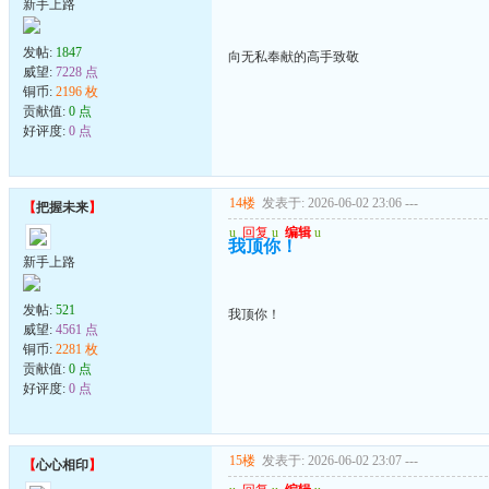
新手上路
发帖:
1847
向无私奉献的高手致敬
威望:
7228 点
铜币:
2196 枚
贡献值:
0 点
好评度:
0 点
14楼
发表于: 2026-06-02 23:06
---
【
把握未来
】
u
回复
u
编辑
u
我顶你！
新手上路
发帖:
521
我顶你！
威望:
4561 点
铜币:
2281 枚
贡献值:
0 点
好评度:
0 点
15楼
发表于: 2026-06-02 23:07
---
【
心心相印
】