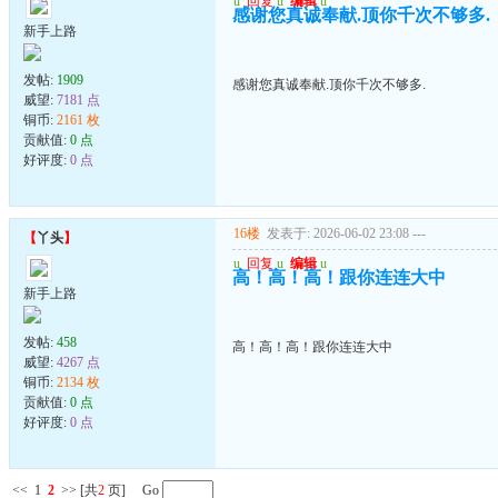
u
回复
u
编辑
u
感谢您真诚奉献.顶你千次不够多.
新手上路
发帖:
1909
感谢您真诚奉献.顶你千次不够多.
威望:
7181 点
铜币:
2161 枚
贡献值:
0 点
好评度:
0 点
16楼
发表于: 2026-06-02 23:08
---
【
丫头
】
u
回复
u
编辑
u
高！高！高！跟你连连大中
新手上路
发帖:
458
高！高！高！跟你连连大中
威望:
4267 点
铜币:
2134 枚
贡献值:
0 点
好评度:
0 点
<<
1
2
>>
[共
2
页] Go