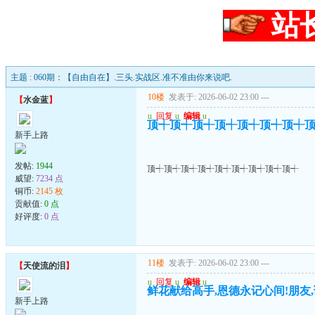
站
主题 : 060期：【自由自在】.三头.实战区.准不准由你来说吧.
10楼
发表于: 2026-06-02 23:00
---
【
水金蓝
】
u
回复
u
编辑
u
顶┽顶┽顶┽顶┽顶┽顶┽顶┽
新手上路
发帖:
1944
顶┽顶┽顶┽顶┽顶┽顶┽顶┽顶┽顶┽
威望:
7234 点
铜币:
2145 枚
贡献值:
0 点
好评度:
0 点
11楼
发表于: 2026-06-02 23:00
---
【
天使流的泪
】
u
回复
u
编辑
u
鲜花献给高手,恩德永记心间!朋友,
新手上路