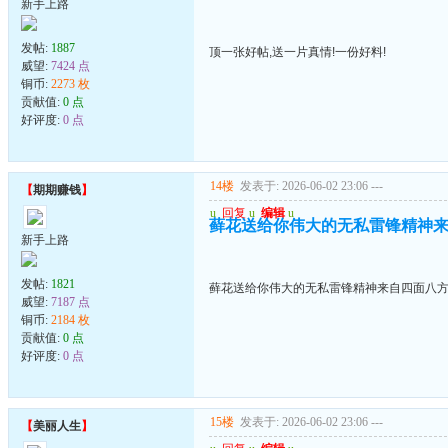
新手上路
发帖:
1887
顶一张好帖,送一片真情!一份好料!
威望:
7424 点
铜币:
2273 枚
贡献值:
0 点
好评度:
0 点
14楼
发表于: 2026-06-02 23:06
---
【
期期赚钱
】
u
回复
u
编辑
u
藓花送给你伟大的无私雷锋精神
新手上路
发帖:
1821
藓花送给你伟大的无私雷锋精神来自四面八
威望:
7187 点
铜币:
2184 枚
贡献值:
0 点
好评度:
0 点
15楼
发表于: 2026-06-02 23:06
---
【
美丽人生
】