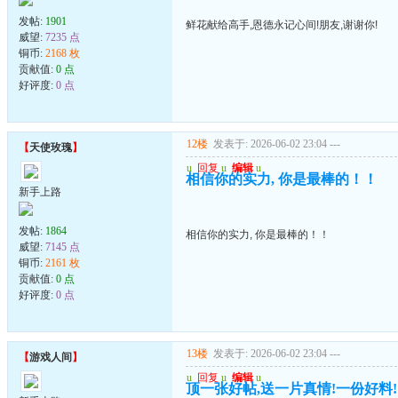
发帖:
1901
鲜花献给高手,恩德永记心间!朋友,谢谢你!
威望:
7235 点
铜币:
2168 枚
贡献值:
0 点
好评度:
0 点
12楼
发表于: 2026-06-02 23:04
---
【
天使玫瑰
】
u
回复
u
编辑
u
相信你的实力, 你是最棒的！！
新手上路
发帖:
1864
相信你的实力, 你是最棒的！！
威望:
7145 点
铜币:
2161 枚
贡献值:
0 点
好评度:
0 点
13楼
发表于: 2026-06-02 23:04
---
【
游戏人间
】
u
回复
u
编辑
u
顶一张好帖,送一片真情!一份好料!