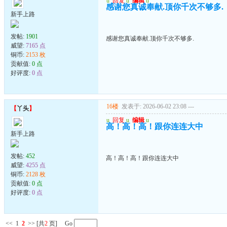
u
回复
u
编辑
u
感谢您真诚奉献.顶你千次不够多.
新手上路
发帖:
1901
感谢您真诚奉献.顶你千次不够多.
威望:
7165 点
铜币:
2153 枚
贡献值:
0 点
好评度:
0 点
16楼
发表于: 2026-06-02 23:08
---
【
丫头
】
u
回复
u
编辑
u
高！高！高！跟你连连大中
新手上路
发帖:
452
高！高！高！跟你连连大中
威望:
4255 点
铜币:
2128 枚
贡献值:
0 点
好评度:
0 点
<<
1
2
>>
[共
2
页] Go