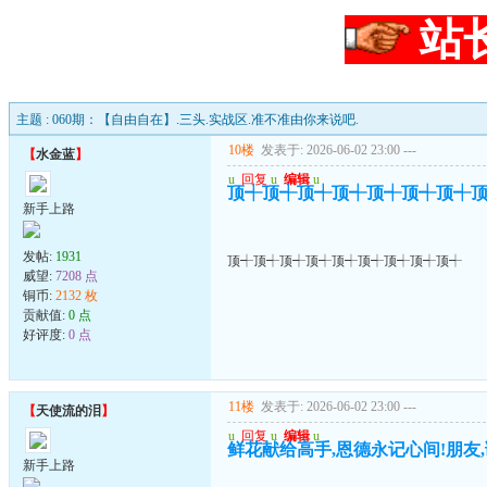
站
主题 : 060期：【自由自在】.三头.实战区.准不准由你来说吧.
10楼
发表于: 2026-06-02 23:00
---
【
水金蓝
】
u
回复
u
编辑
u
顶┽顶┽顶┽顶┽顶┽顶┽顶┽
新手上路
发帖:
1931
顶┽顶┽顶┽顶┽顶┽顶┽顶┽顶┽顶┽
威望:
7208 点
铜币:
2132 枚
贡献值:
0 点
好评度:
0 点
11楼
发表于: 2026-06-02 23:00
---
【
天使流的泪
】
u
回复
u
编辑
u
鲜花献给高手,恩德永记心间!朋友,
新手上路