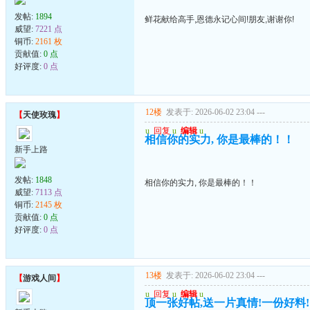
发帖:
1894
鲜花献给高手,恩德永记心间!朋友,谢谢你!
威望:
7221 点
铜币:
2161 枚
贡献值:
0 点
好评度:
0 点
12楼
发表于: 2026-06-02 23:04
---
【
天使玫瑰
】
u
回复
u
编辑
u
相信你的实力, 你是最棒的！！
新手上路
发帖:
1848
相信你的实力, 你是最棒的！！
威望:
7113 点
铜币:
2145 枚
贡献值:
0 点
好评度:
0 点
13楼
发表于: 2026-06-02 23:04
---
【
游戏人间
】
u
回复
u
编辑
u
顶一张好帖,送一片真情!一份好料!