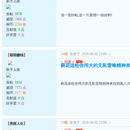
新手上路
发帖:
1878
顶一张好帖,送一片真情!一份好料!
威望:
7406 点
铜币:
2264 枚
贡献值:
0 点
好评度:
0 点
14楼
发表于: 2026-06-02 23:06
---
【
期期赚钱
】
u
回复
u
编辑
u
藓花送给你伟大的无私雷锋精神
新手上路
发帖:
1814
藓花送给你伟大的无私雷锋精神来自四面八
威望:
7173 点
铜币:
2177 枚
贡献值:
0 点
好评度:
0 点
15楼
发表于: 2026-06-02 23:06
---
【
美丽人生
】