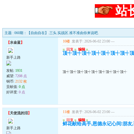
站
主题 : 060期：【自由自在】.三头.实战区.准不准由你来说吧.
10楼
发表于: 2026-06-02 23:00
---
【
水金蓝
】
u
回复
u
编辑
u
顶┽顶┽顶┽顶┽顶┽顶┽顶┽
新手上路
发帖:
1931
顶┽顶┽顶┽顶┽顶┽顶┽顶┽顶┽顶┽
威望:
7208 点
铜币:
2132 枚
贡献值:
0 点
好评度:
0 点
11楼
发表于: 2026-06-02 23:00
---
【
天使流的泪
】
u
回复
u
编辑
u
鲜花献给高手,恩德永记心间!朋友,
新手上路