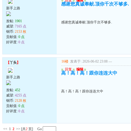
u
回复
u
编辑
u
感谢您真诚奉献.顶你千次不够多.
新手上路
发帖:
1901
感谢您真诚奉献.顶你千次不够多.
威望:
7165 点
铜币:
2153 枚
贡献值:
0 点
好评度:
0 点
16楼
发表于: 2026-06-02 23:08
---
【
丫头
】
u
回复
u
编辑
u
高！高！高！跟你连连大中
新手上路
发帖:
452
高！高！高！跟你连连大中
威望:
4255 点
铜币:
2128 枚
贡献值:
0 点
好评度:
0 点
<<
1
2
>>
[共
2
页] Go