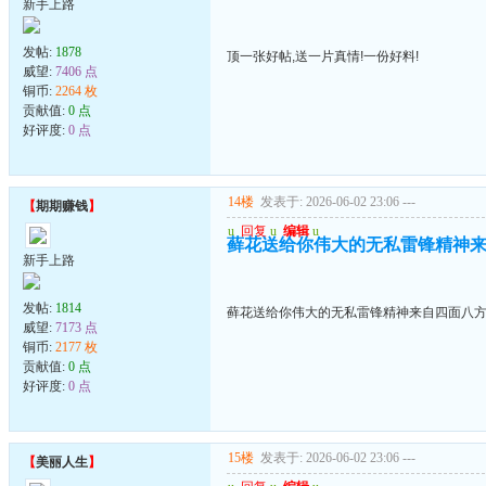
新手上路
发帖:
1878
顶一张好帖,送一片真情!一份好料!
威望:
7406 点
铜币:
2264 枚
贡献值:
0 点
好评度:
0 点
14楼
发表于: 2026-06-02 23:06
---
【
期期赚钱
】
u
回复
u
编辑
u
藓花送给你伟大的无私雷锋精神
新手上路
发帖:
1814
藓花送给你伟大的无私雷锋精神来自四面八
威望:
7173 点
铜币:
2177 枚
贡献值:
0 点
好评度:
0 点
15楼
发表于: 2026-06-02 23:06
---
【
美丽人生
】