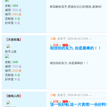
发帖:
1894
鲜花献给高手,恩德永记心间!朋友,谢谢你!
威望:
7221 点
铜币:
2161 枚
贡献值:
0 点
好评度:
0 点
12楼
发表于: 2026-06-02 23:04
---
【
天使玫瑰
】
u
回复
u
编辑
u
相信你的实力, 你是最棒的！！
新手上路
发帖:
1848
相信你的实力, 你是最棒的！！
威望:
7113 点
铜币:
2145 枚
贡献值:
0 点
好评度:
0 点
13楼
发表于: 2026-06-02 23:04
---
【
游戏人间
】
u
回复
u
编辑
u
顶一张好帖,送一片真情!一份好料!