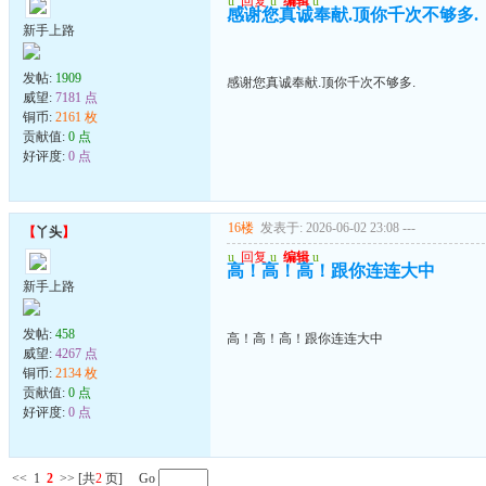
u
回复
u
编辑
u
感谢您真诚奉献.顶你千次不够多.
新手上路
发帖:
1909
感谢您真诚奉献.顶你千次不够多.
威望:
7181 点
铜币:
2161 枚
贡献值:
0 点
好评度:
0 点
16楼
发表于: 2026-06-02 23:08
---
【
丫头
】
u
回复
u
编辑
u
高！高！高！跟你连连大中
新手上路
发帖:
458
高！高！高！跟你连连大中
威望:
4267 点
铜币:
2134 枚
贡献值:
0 点
好评度:
0 点
<<
1
2
>>
[共
2
页] Go