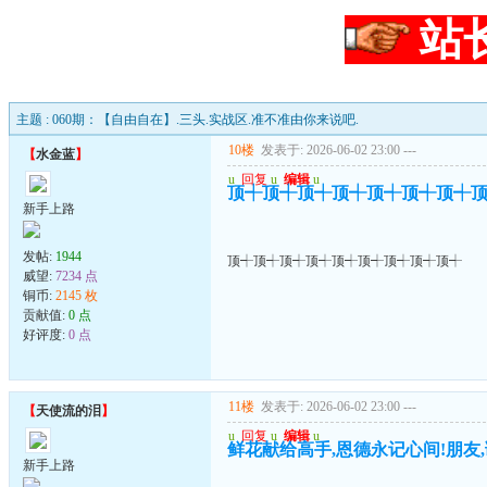
站
主题 : 060期：【自由自在】.三头.实战区.准不准由你来说吧.
10楼
发表于: 2026-06-02 23:00
---
【
水金蓝
】
u
回复
u
编辑
u
顶┽顶┽顶┽顶┽顶┽顶┽顶┽
新手上路
发帖:
1944
顶┽顶┽顶┽顶┽顶┽顶┽顶┽顶┽顶┽
威望:
7234 点
铜币:
2145 枚
贡献值:
0 点
好评度:
0 点
11楼
发表于: 2026-06-02 23:00
---
【
天使流的泪
】
u
回复
u
编辑
u
鲜花献给高手,恩德永记心间!朋友,
新手上路