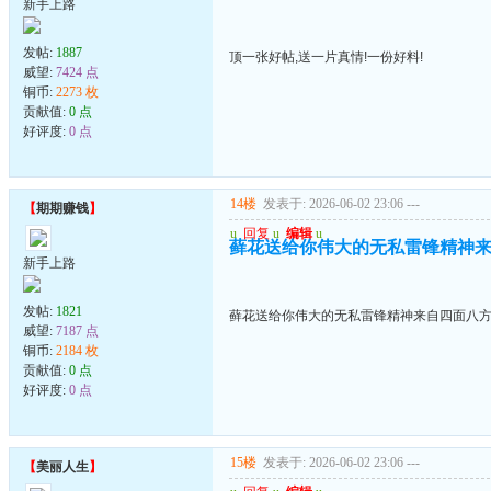
新手上路
发帖:
1887
顶一张好帖,送一片真情!一份好料!
威望:
7424 点
铜币:
2273 枚
贡献值:
0 点
好评度:
0 点
14楼
发表于: 2026-06-02 23:06
---
【
期期赚钱
】
u
回复
u
编辑
u
藓花送给你伟大的无私雷锋精神
新手上路
发帖:
1821
藓花送给你伟大的无私雷锋精神来自四面八
威望:
7187 点
铜币:
2184 枚
贡献值:
0 点
好评度:
0 点
15楼
发表于: 2026-06-02 23:06
---
【
美丽人生
】