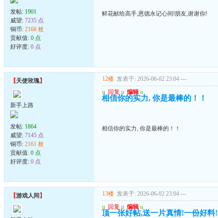
发帖:
1901
鲜花献给高手,恩德永记心间!朋友,谢谢你!
威望:
7235 点
铜币:
2168 枚
贡献值:
0 点
好评度:
0 点
12楼
发表于: 2026-06-02 23:04
---
【
天使玫瑰
】
u
回复
u
编辑
u
相信你的实力, 你是最棒的！！
新手上路
发帖:
1864
相信你的实力, 你是最棒的！！
威望:
7145 点
铜币:
2161 枚
贡献值:
0 点
好评度:
0 点
13楼
发表于: 2026-06-02 23:04
---
【
游戏人间
】
u
回复
u
编辑
u
顶一张好帖,送一片真情!一份好料!