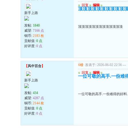
u
回复
u
编辑
u
顶顶顶顶顶顶顶顶顶顶
新手上路
发帖:
1840
顶顶顶顶顶顶顶顶顶顶顶顶顶
威望:
7166 点
铜币:
2183 枚
贡献值:
0 点
好评度:
0 点
6楼
发表于: 2026-06-02 22:56
---
【
风中百合
】
u
回复
u
编辑
u
一位可敬的高手.一份难得
新手上路
发帖:
434
一位可敬的高手.一份难得的好料.
威望:
4287 点
铜币:
2144 枚
贡献值:
0 点
好评度:
0 点