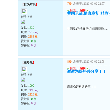
7楼
发表于: 2026-06-02 22:57
---
【
红的苹果
】
u
回复
u
编辑
u
共同见证,情真意切!精彩演绎.
新手上路
发帖:
1839
共同见证,情真意切!精彩演绎......
威望:
7212 点
铜币:
2188 枚
贡献值:
0 点
好评度:
0 点
8楼
发表于: 2026-06-02 22:58
---
【
玉玲珑
】
u
回复
u
编辑
u
谢谢您好料共分享！！
新手上路
发帖:
1909
谢谢您好料共分享！！
威望:
7190 点
铜币:
2129 枚
贡献值:
0 点
好评度:
0 点