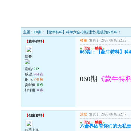
主题 : 060期：【蒙牛特料】科学六合-创新理念-最强的四肖料！
楼主
发表于: 2026-06-02 22:22
---
【
蒙牛特料
】
u
回复
u
编辑
u
060期：【蒙牛特料】科
侠客
发帖:
212
威望:
784 点
060期
《蒙牛特
铜币:
770 枚
贡献值:
0 点
好评度:
0 点
沙发
发表于: 2026-06-02 22:47
---
【
创富资料
】
u
回复
u
编辑
u
六合界因有你们的无私更精彩!
新手上路