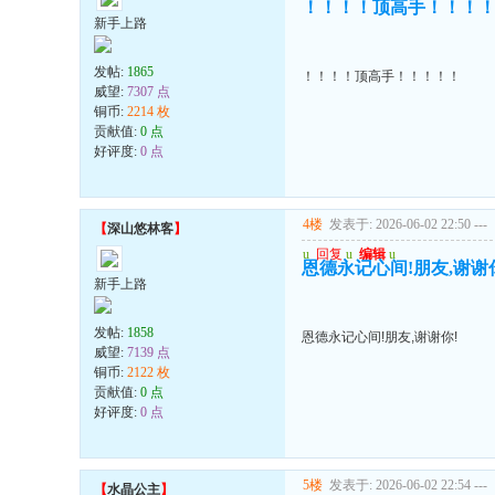
！！！！顶高手！！！
新手上路
发帖:
1865
！！！！顶高手！！！！！
威望:
7307 点
铜币:
2214 枚
贡献值:
0 点
好评度:
0 点
4楼
发表于: 2026-06-02 22:50
---
【
深山悠林客
】
u
回复
u
编辑
u
恩德永记心间!朋友,谢谢
新手上路
发帖:
1858
恩德永记心间!朋友,谢谢你!
威望:
7139 点
铜币:
2122 枚
贡献值:
0 点
好评度:
0 点
5楼
发表于: 2026-06-02 22:54
---
【
水晶公主
】