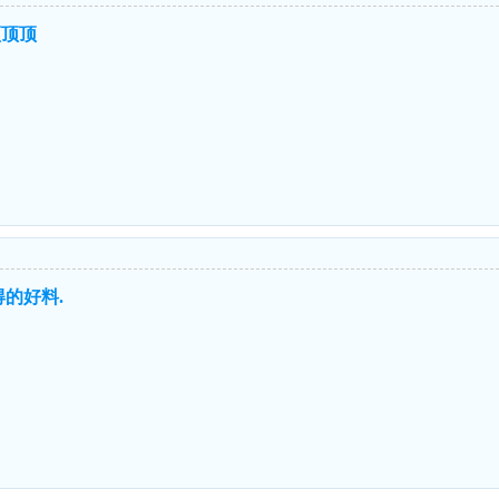
顶顶顶
的好料.