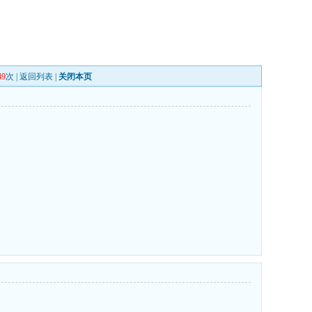
49
次 |
返回列表
|
关闭本页