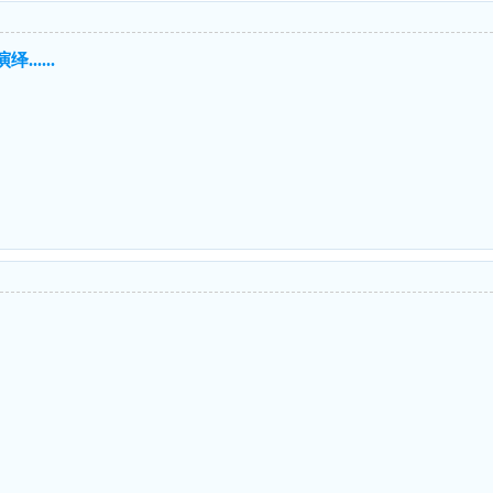
.....