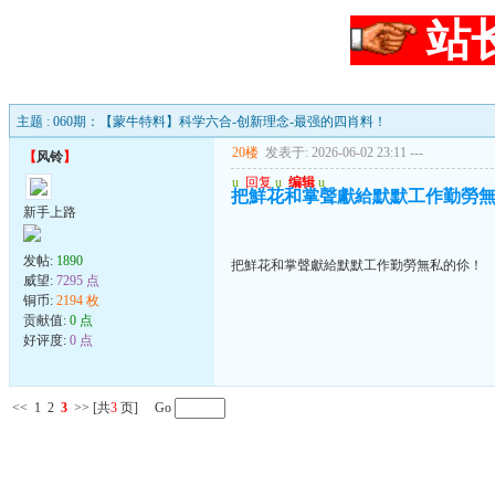
站
主题 : 060期：【蒙牛特料】科学六合-创新理念-最强的四肖料！
20楼
发表于: 2026-06-02 23:11
---
【
风铃
】
u
回复
u
编辑
u
把鮮花和掌聲獻給默默工作勤勞
新手上路
发帖:
1890
把鮮花和掌聲獻給默默工作勤勞無私的伱！
威望:
7295 点
铜币:
2194 枚
贡献值:
0 点
好评度:
0 点
<<
1
2
3
>>
[共
3
页] Go