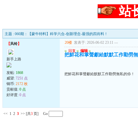
站
主题 : 060期：【蒙牛特料】科学六合-创新理念-最强的四肖料！
20楼
发表于: 2026-06-02 23:11
---
【
风铃
】
u
回复
u
编辑
u
把鮮花和掌聲獻給默默工作勤勞
新手上路
发帖:
1868
把鮮花和掌聲獻給默默工作勤勞無私的伱！
威望:
7251 点
铜币:
2172 枚
贡献值:
0 点
好评度:
0 点
<<
1
2
3
>>
[共
3
页] Go