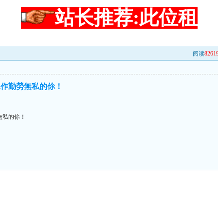
站长推荐:此位租
阅读
8261
工作勤勞無私的伱！
無私的伱！