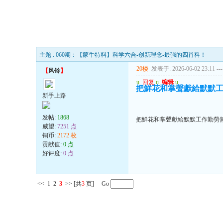
主题 : 060期：【蒙牛特料】科学六合-创新理念-最强的四肖料！
20楼
发表于: 2026-06-02 23:11
---
【
风铃
】
u
回复
u
编辑
u
把鮮花和掌聲獻給默默
新手上路
发帖:
1868
把鮮花和掌聲獻給默默工作勤勞
威望:
7251 点
铜币:
2172 枚
贡献值:
0 点
好评度:
0 点
<<
1
2
3
>>
[共
3
页] Go