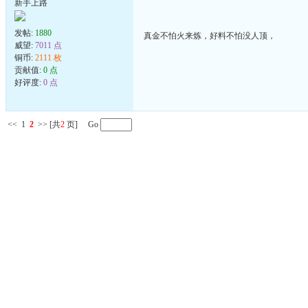
新手上路
发帖:
1880
真金不怕火来炼，好料不怕没人顶，
威望:
7011 点
铜币:
2111 枚
贡献值:
0 点
好评度:
0 点
<<
1
2
>>
[共
2
页] Go