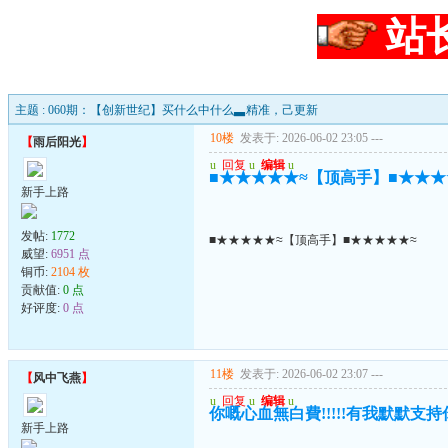
站
主题 : 060期：【创新世纪】买什么中什么▃精准，己更新
10楼
发表于: 2026-06-02 23:05
---
【
雨后阳光
】
u
回复
u
编辑
u
■★★★★★≈【顶高手】■★★★
新手上路
发帖:
1772
■★★★★★≈【顶高手】■★★★★★≈
威望:
6951 点
铜币:
2104 枚
贡献值:
0 点
好评度:
0 点
11楼
发表于: 2026-06-02 23:07
---
【
风中飞燕
】
u
回复
u
编辑
u
你嘅心血無白費!!!!!有我默默支持你..
新手上路