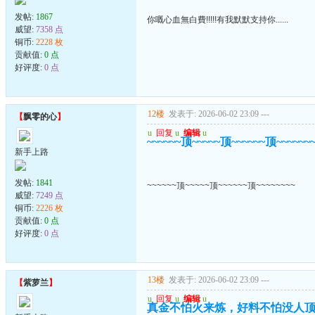
发帖:
1867
你嘅心血無白費!!!!!有我默默支持你......
威望:
7358 点
铜币:
2228 枚
贡献值:
0 点
好评度:
0 点
12楼
发表于: 2026-06-02 23:09
---
【
飘零的心
】
u
回复
u
编辑
u
~~~~~~顶~~~~~顶~~~~~~顶~~~~~~
新手上路
发帖:
1841
~~~~~~顶~~~~~顶~~~~~~顶~~~~~~~~
威望:
7249 点
铜币:
2226 枚
贡献值:
0 点
好评度:
0 点
13楼
发表于: 2026-06-02 23:09
---
【
紫萝兰
】
u
回复
u
编辑
u
真金不怕火来炼，好料不怕没人