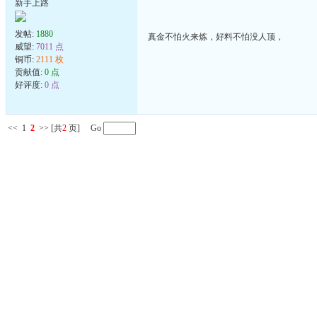
新手上路
发帖:
1880
真金不怕火来炼，好料不怕没人顶，
威望:
7011 点
铜币:
2111 枚
贡献值:
0 点
好评度:
0 点
<<
1
2
>>
[共
2
页] Go