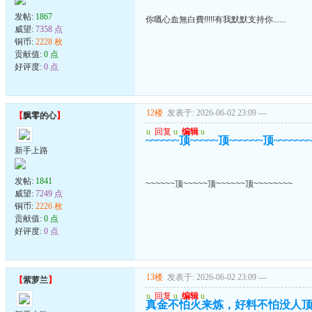
发帖:
1867
你嘅心血無白費!!!!!有我默默支持你......
威望:
7358 点
铜币:
2228 枚
贡献值:
0 点
好评度:
0 点
12楼
发表于: 2026-06-02 23:09
---
【
飘零的心
】
u
回复
u
编辑
u
~~~~~~顶~~~~~顶~~~~~~顶~~~~~~
新手上路
发帖:
1841
~~~~~~顶~~~~~顶~~~~~~顶~~~~~~~~
威望:
7249 点
铜币:
2226 枚
贡献值:
0 点
好评度:
0 点
13楼
发表于: 2026-06-02 23:09
---
【
紫萝兰
】
u
回复
u
编辑
u
真金不怕火来炼，好料不怕没人