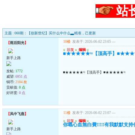
站
主题 : 060期：【创新世纪】买什么中什么▃精准，己更新
10楼
发表于: 2026-06-02 23:05
---
【
雨后阳光
】
u
回复
u
编辑
u
■★★★★★≈【顶高手】■★★★
新手上路
发帖:
1772
■★★★★★≈【顶高手】■★★★★★≈
威望:
6951 点
铜币:
2104 枚
贡献值:
0 点
好评度:
0 点
11楼
发表于: 2026-06-02 23:07
---
【
风中飞燕
】
u
回复
u
编辑
u
你嘅心血無白費!!!!!有我默默支持你..
新手上路