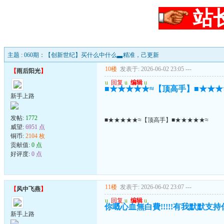
站
主题 : 060期：【创新世纪】买什么中什么▃精准，己更新
10楼
发表于: 2026-06-02 23:05
---
【
雨后阳光
】
u
回复
u
编辑
u
■★★★★★≈【顶高手】■★★★
新手上路
发帖:
1772
■★★★★★≈【顶高手】■★★★★★≈
威望:
6951 点
铜币:
2104 枚
贡献值:
0 点
好评度:
0 点
11楼
发表于: 2026-06-02 23:07
---
【
风中飞燕
】
u
回复
u
编辑
u
你嘅心血無白費!!!!!有我默默支持你..
新手上路