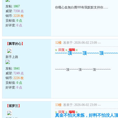
发帖:
1867
你嘅心血無白費!!!!!有我默默支持你......
威望:
7358 点
铜币:
2228 枚
贡献值:
0 点
好评度:
0 点
12楼
发表于: 2026-06-02 23:09
---
【
飘零的心
】
u
回复
u
编辑
u
~~~~~~顶~~~~~顶~~~~~~顶~~~~~~
新手上路
发帖:
1841
~~~~~~顶~~~~~顶~~~~~~顶~~~~~~~~
威望:
7249 点
铜币:
2226 枚
贡献值:
0 点
好评度:
0 点
13楼
发表于: 2026-06-02 23:09
---
【
紫萝兰
】
u
回复
u
编辑
u
真金不怕火来炼，好料不怕没人