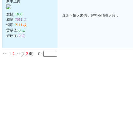
新手上路
发帖:
1880
真金不怕火来炼，好料不怕没人顶，
威望:
7011 点
铜币:
2111 枚
贡献值:
0 点
好评度:
0 点
<<
1
2
>>
[共
2
页] Go