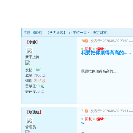
主题 : 060期：【学无止境】（<平特一肖>）决定财富、
20楼
发表于: 2026-06-02 23:10
---
【
李静
】
u
回复
u
编辑
u
我要把你顶得高高的......
新手上路
发帖:
1810
我要把你顶得高高的......
威望:
7065 点
铜币:
2145 枚
贡献值:
0 点
好评度:
0 点
21楼
发表于: 2026-06-02 23:11
---
【
玫瑰红
】
u
回复
u
编辑
u
w
管理员