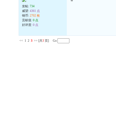
w
发帖:
734
威望:
4361 点
铜币:
2702 枚
贡献值:
0 点
好评度:
0 点
<<
1
2
3
>>
[共
3
页] Go