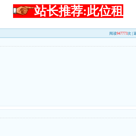
站长推荐:此位租
阅读
947773
次 |