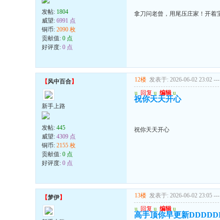
发帖:
1804
拿刀问老曾，用尾压庄家！开着
威望:
6991 点
铜币:
2090 枚
贡献值:
0 点
好评度:
0 点
12楼
发表于: 2026-06-02 23:02
---
【
风中百合
】
u
回复
u
编辑
u
祝你天天开心
新手上路
发帖:
445
祝你天天开心
威望:
4309 点
铜币:
2155 枚
贡献值:
0 点
好评度:
0 点
13楼
发表于: 2026-06-02 23:05
---
【
梦伊
】
u
回复
u
编辑
u
高手顶你早更新DDDDD