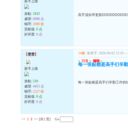
新手上路
发帖:
1833
高手顶你早更新DDDDDDDDDD
威望:
6998 点
铜币:
2088 枚
贡献值:
0 点
好评度:
0 点
14楼
发表于: 2026-06-02 23:10
---
【
雯雯
】
u
回复
u
编辑
u
每一张贴都是高手们辛勤
新手上路
发帖:
510
每一张贴都是高手们辛勤工作的结
威望:
4453 点
铜币:
2227 枚
贡献值:
0 点
好评度:
0 点
<<
1
2
>>
[共
2
页] Go