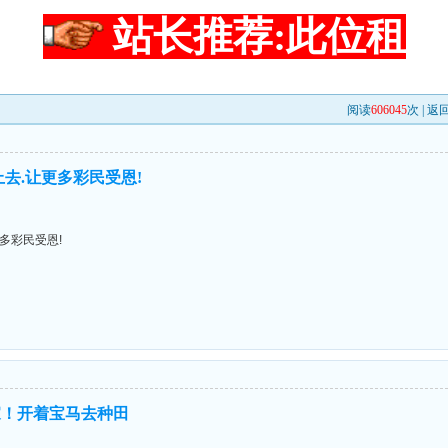
站长推荐:此位租
阅读
606045
次 |
返
去.让更多彩民受恩!
多彩民受恩!
家！开着宝马去种田