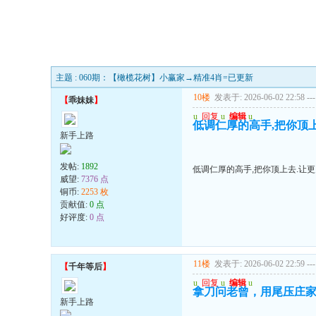
主题 : 060期：【橄榄花树】小赢家→精准4肖=已更新
10楼
发表于: 2026-06-02 22:58
---
【
乖妹妹
】
u
回复
u
编辑
u
低调仁厚的高手,把你顶上
新手上路
发帖:
1892
低调仁厚的高手,把你顶上去.让更
威望:
7376 点
铜币:
2253 枚
贡献值:
0 点
好评度:
0 点
11楼
发表于: 2026-06-02 22:59
---
【
千年等后
】
u
回复
u
编辑
u
拿刀问老曾，用尾压庄
新手上路