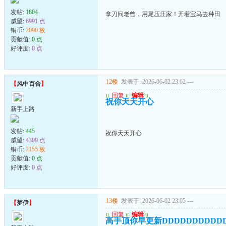
发帖:
1804
拿刀问老曾，用尾压庄家！开着宝马去种田
威望:
6991 点
铜币:
2090 枚
贡献值:
0 点
好评度:
0 点
12楼
发表于: 2026-06-02 23:02
---
【
风中百合
】
u
回复
u
编辑
u
祝你天天开心
新手上路
发帖:
445
祝你天天开心
威望:
4309 点
铜币:
2155 枚
贡献值:
0 点
好评度:
0 点
13楼
发表于: 2026-06-02 23:05
---
【
梦伊
】
u
回复
u
编辑
u
高手顶你早更新DDDDDDDDDD