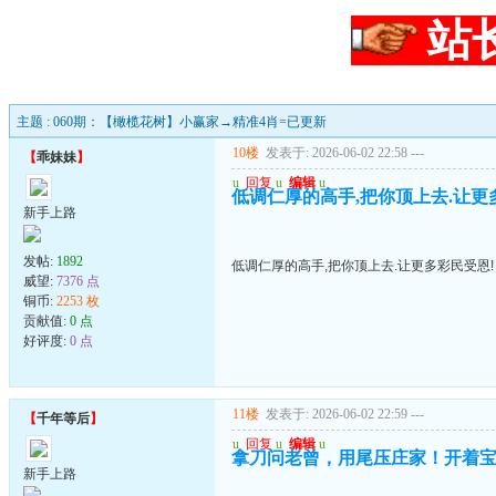
站
主题 : 060期：【橄榄花树】小赢家→精准4肖=已更新
10楼
发表于: 2026-06-02 22:58
---
【
乖妹妹
】
u
回复
u
编辑
u
低调仁厚的高手,把你顶上去.让更
新手上路
发帖:
1892
低调仁厚的高手,把你顶上去.让更多彩民受恩!
威望:
7376 点
铜币:
2253 枚
贡献值:
0 点
好评度:
0 点
11楼
发表于: 2026-06-02 22:59
---
【
千年等后
】
u
回复
u
编辑
u
拿刀问老曾，用尾压庄家！开着
新手上路