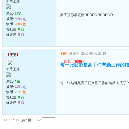
新手上路
发帖:
1833
高手顶你早更新DDDDDDDDDDD
威望:
6998 点
铜币:
2088 枚
贡献值:
0 点
好评度:
0 点
14楼
发表于: 2026-06-02 23:10
---
【
雯雯
】
u
回复
u
编辑
u
每一张贴都是高手们辛勤工作的结
新手上路
发帖:
510
每一张贴都是高手们辛勤工作的结晶,对高手
威望:
4453 点
铜币:
2227 枚
贡献值:
0 点
好评度:
0 点
<<
1
2
>>
[共
2
页] Go