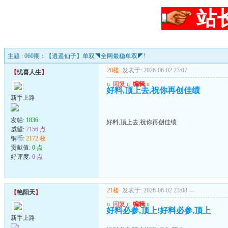
站
主题 : 060期：【逍遥仙子】单双◥全网最稳单双◤!
20楼
发表于: 2026-06-02 23:07
---
【
忧喜人生
】
u
回复
u
编辑
u
好料,顶上去,祝你再创佳绩
新手上路
发帖:
1836
好料,顶上去,祝你再创佳绩
威望:
7156 点
铜币:
2172 枚
贡献值:
0 点
好评度:
0 点
21楼
发表于: 2026-06-02 23:08
---
【
艳阳天
】
u
回复
u
编辑
u
好料必参,顶上!好料必参,顶上
新手上路