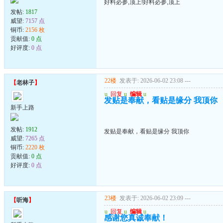
好料必参,顶上!好料必参,顶上
发帖:
1817
威望:
7157 点
铜币:
2156 枚
贡献值:
0 点
好评度:
0 点
22楼
发表于: 2026-06-02 23:08
---
【
老林子
】
u
回复
u
编辑
u
发贴是奉献，看贴是缘分 我顶你
新手上路
发帖:
1912
发贴是奉献，看贴是缘分 我顶你
威望:
7265 点
铜币:
2220 枚
贡献值:
0 点
好评度:
0 点
23楼
发表于: 2026-06-02 23:09
---
【
听海
】
u
回复
u
编辑
u
感谢您真诚奉献！