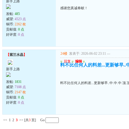
新手上路
感谢您真诚奉献！
发帖:
485
威望:
4523 点
铜币:
2262 枚
贡献值:
0 点
好评度:
0 点
24楼
发表于: 2026-06-02 23:11
---
【
紫兰水晶
】
u
回复
u
编辑
u
料不比任何人的料差...更新够早..中.
新手上路
发帖:
1831
料不比任何人的料差...更新够早..中.中.中.顶.顶
威望:
7108 点
铜币:
2147 枚
贡献值:
0 点
好评度:
0 点
<<
1
2
3
>>
[共
3
页] Go