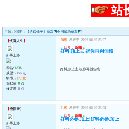
站
主题 : 060期：【逍遥仙子】单双◥全网最稳单双◤!
20楼
发表于: 2026-06-02 23:07
---
【
忧喜人生
】
u
回复
u
编辑
u
好料,顶上去,祝你再创佳绩
新手上路
发帖:
1836
好料,顶上去,祝你再创佳绩
威望:
7156 点
铜币:
2172 枚
贡献值:
0 点
好评度:
0 点
21楼
发表于: 2026-06-02 23:08
---
【
艳阳天
】
u
回复
u
编辑
u
好料必参,顶上!好料必参,顶上
新手上路