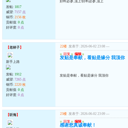
好料必参,顶上!好料必参,顶上
发帖:
1817
威望:
7157 点
铜币:
2156 枚
贡献值:
0 点
好评度:
0 点
22楼
发表于: 2026-06-02 23:08
---
【
老林子
】
u
回复
u
编辑
u
发贴是奉献，看贴是缘分 我顶你
新手上路
发帖:
1912
发贴是奉献，看贴是缘分 我顶你
威望:
7265 点
铜币:
2220 枚
贡献值:
0 点
好评度:
0 点
23楼
发表于: 2026-06-02 23:09
---
【
听海
】
u
回复
u
编辑
u
感谢您真诚奉献！