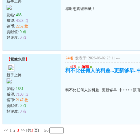
新手上路
感谢您真诚奉献！
发帖:
485
威望:
4523 点
铜币:
2262 枚
贡献值:
0 点
好评度:
0 点
24楼
发表于: 2026-06-02 23:11
---
【
紫兰水晶
】
u
回复
u
编辑
u
料不比任何人的料差...更新够早..中.
新手上路
发帖:
1831
料不比任何人的料差...更新够早..中.中.中.顶.顶
威望:
7108 点
铜币:
2147 枚
贡献值:
0 点
好评度:
0 点
<<
1
2
3
>>
[共
3
页] Go