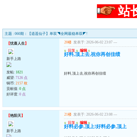
站
主题 : 060期：【逍遥仙子】单双◥全网最稳单双◤!
20楼
发表于: 2026-06-02 23:07
---
【
忧喜人生
】
u
回复
u
编辑
u
好料,顶上去,祝你再创佳绩
新手上路
发帖:
1821
好料,顶上去,祝你再创佳绩
威望:
7126 点
铜币:
2157 枚
贡献值:
0 点
好评度:
0 点
21楼
发表于: 2026-06-02 23:08
---
【
艳阳天
】
u
回复
u
编辑
u
好料必参,顶上!好料必参,顶上
新手上路