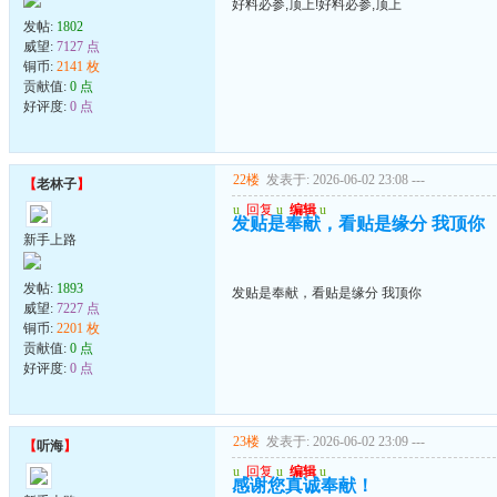
好料必参,顶上!好料必参,顶上
发帖:
1802
威望:
7127 点
铜币:
2141 枚
贡献值:
0 点
好评度:
0 点
22楼
发表于: 2026-06-02 23:08
---
【
老林子
】
u
回复
u
编辑
u
发贴是奉献，看贴是缘分 我顶你
新手上路
发帖:
1893
发贴是奉献，看贴是缘分 我顶你
威望:
7227 点
铜币:
2201 枚
贡献值:
0 点
好评度:
0 点
23楼
发表于: 2026-06-02 23:09
---
【
听海
】
u
回复
u
编辑
u
感谢您真诚奉献！