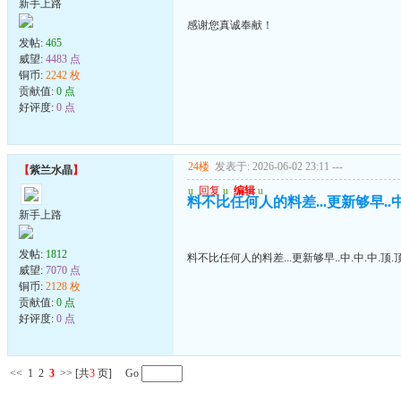
新手上路
感谢您真诚奉献！
发帖:
465
威望:
4483 点
铜币:
2242 枚
贡献值:
0 点
好评度:
0 点
24楼
发表于: 2026-06-02 23:11
---
【
紫兰水晶
】
u
回复
u
编辑
u
料不比任何人的料差...更新够早..中.
新手上路
发帖:
1812
料不比任何人的料差...更新够早..中.中.中.顶.顶
威望:
7070 点
铜币:
2128 枚
贡献值:
0 点
好评度:
0 点
<<
1
2
3
>>
[共
3
页] Go