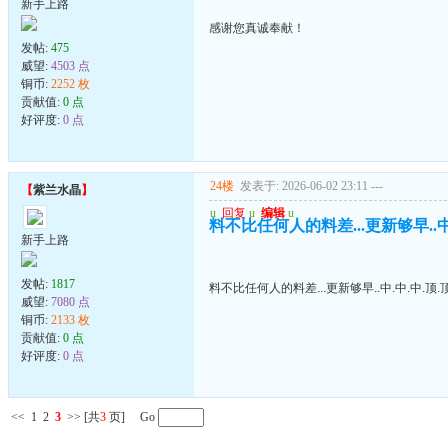
新手上路
感谢您真诚奉献！
发帖:
475
威望:
4503 点
铜币:
2252 枚
贡献值:
0 点
好评度:
0 点
24楼
发表于: 2026-06-02 23:11
---
【
紫兰水晶
】
u
回复
u
编辑
u
料不比任何人的料差...更新够早..中.
新手上路
发帖:
1817
料不比任何人的料差...更新够早..中.中.中.顶.顶
威望:
7080 点
铜币:
2133 枚
贡献值:
0 点
好评度:
0 点
<<
1
2
3
>>
[共
3
页] Go