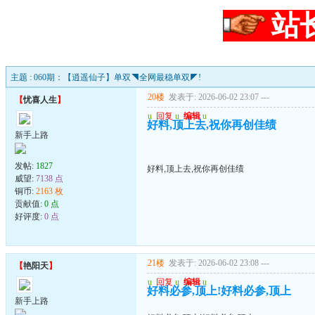
站
主题 : 060期：【逍遥仙子】单双◥全网最稳单双◤!
20楼
发表于: 2026-06-02 23:07
---
【
忧喜人生
】
u
回复
u
编辑
u
好料,顶上去,祝你再创佳绩
新手上路
发帖:
1827
好料,顶上去,祝你再创佳绩
威望:
7138 点
铜币:
2163 枚
贡献值:
0 点
好评度:
0 点
21楼
发表于: 2026-06-02 23:08
---
【
艳阳天
】
u
回复
u
编辑
u
好料必参,顶上!好料必参,顶上
新手上路