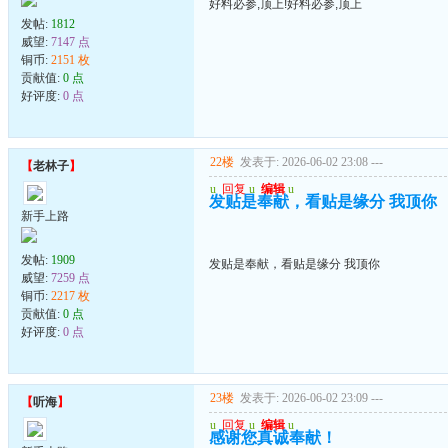
好料必参,顶上!好料必参,顶上
发帖:
1812
威望:
7147 点
铜币:
2151 枚
贡献值:
0 点
好评度:
0 点
22楼
发表于: 2026-06-02 23:08
---
【
老林子
】
u
回复
u
编辑
u
发贴是奉献，看贴是缘分 我顶你
新手上路
发帖:
1909
发贴是奉献，看贴是缘分 我顶你
威望:
7259 点
铜币:
2217 枚
贡献值:
0 点
好评度:
0 点
23楼
发表于: 2026-06-02 23:09
---
【
听海
】
u
回复
u
编辑
u
感谢您真诚奉献！