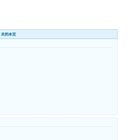
|
关闭本页