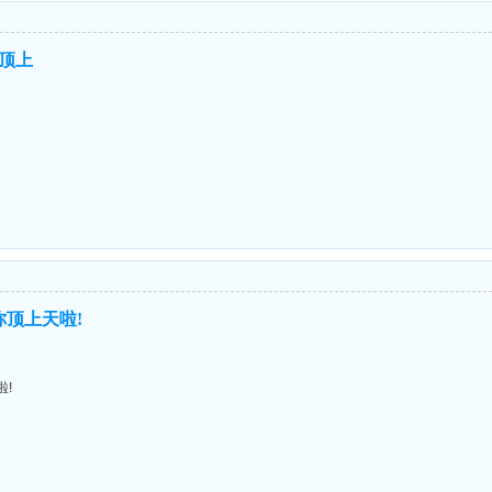
,顶上
你顶上天啦!
啦!