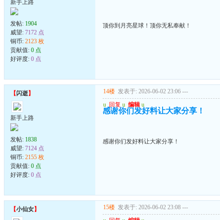
新手上路
发帖:
1904
顶你到月亮星球！顶你无私奉献！
威望:
7172 点
铜币:
2123 枚
贡献值:
0 点
好评度:
0 点
14楼
发表于: 2026-06-02 23:06
---
【
闪逝
】
u
回复
u
编辑
u
感谢你们发好料让大家分享！
新手上路
发帖:
1838
感谢你们发好料让大家分享！
威望:
7124 点
铜币:
2155 枚
贡献值:
0 点
好评度:
0 点
15楼
发表于: 2026-06-02 23:08
---
【
小仙女
】