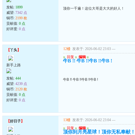
发帖:
1899
顶你一千遍！这位大哥是大大的好人！
威望:
7342 点
铜币:
2199 枚
贡献值:
0 点
好评度:
0 点
12楼
发表于: 2026-06-02 23:03
---
【
丫头
】
u
回复
u
编辑
u
牛B !! 牛B !!牛B !!牛B !
新手上路
发帖:
444
牛B !! 牛B !!牛B !!牛B !
威望:
4239 点
铜币:
2120 枚
贡献值:
0 点
好评度:
0 点
13楼
发表于: 2026-06-02 23:04
---
【
好日子
】
u
回复
u
编辑
u
顶你到月亮星球！顶你无私奉献