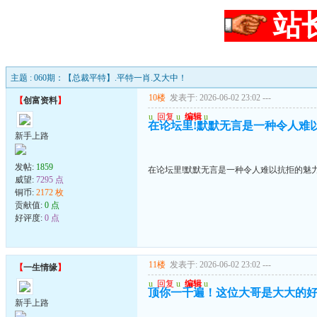
站
主题 : 060期：【总裁平特】.平特一肖.又大中！
10楼
发表于: 2026-06-02 23:02
---
【
创富资料
】
u
回复
u
编辑
u
在论坛里!默默无言是一种令人难
新手上路
发帖:
1859
在论坛里!默默无言是一种令人难以抗拒的魅
威望:
7295 点
铜币:
2172 枚
贡献值:
0 点
好评度:
0 点
11楼
发表于: 2026-06-02 23:02
---
【
一生情缘
】
u
回复
u
编辑
u
顶你一千遍！这位大哥是大大的
新手上路