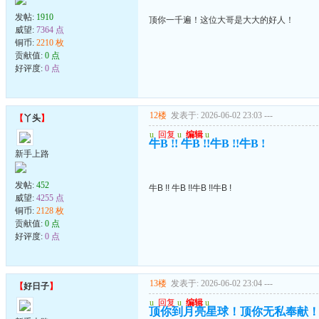
发帖:
1910
顶你一千遍！这位大哥是大大的好人！
威望:
7364 点
铜币:
2210 枚
贡献值:
0 点
好评度:
0 点
12楼
发表于: 2026-06-02 23:03
---
【
丫头
】
u
回复
u
编辑
u
牛B !! 牛B !!牛B !!牛B !
新手上路
发帖:
452
牛B !! 牛B !!牛B !!牛B !
威望:
4255 点
铜币:
2128 枚
贡献值:
0 点
好评度:
0 点
13楼
发表于: 2026-06-02 23:04
---
【
好日子
】
u
回复
u
编辑
u
顶你到月亮星球！顶你无私奉献