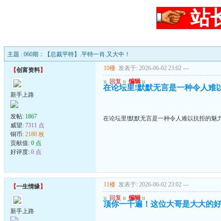
站
主题 : 060期：【总裁平特】.平特一肖.又大中！
10楼
发表于: 2026-06-02 23:02
---
【
创富资料
】
u
回复
u
编辑
u
在论坛里!默默无言是一种令人难
新手上路
发帖:
1867
在论坛里!默默无言是一种令人难以抗拒的魅
威望:
7311 点
铜币:
2180 枚
贡献值:
0 点
好评度:
0 点
11楼
发表于: 2026-06-02 23:02
---
【
一生情缘
】
u
回复
u
编辑
u
顶你一千遍！这位大哥是大大的
新手上路