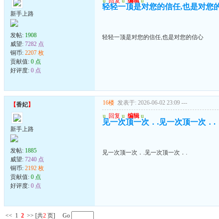
u
回复
u
编辑
u
轻轻一顶是对您的信任,也是对您
新手上路
发帖:
1908
轻轻一顶是对您的信任,也是对您的信心
威望:
7282 点
铜币:
2207 枚
贡献值:
0 点
好评度:
0 点
16楼
发表于: 2026-06-02 23:09
---
【
香妃
】
u
回复
u
编辑
u
见一次顶一次．.见一次顶一次．.
新手上路
发帖:
1885
见一次顶一次．.见一次顶一次．.
威望:
7240 点
铜币:
2192 枚
贡献值:
0 点
好评度:
0 点
<<
1
2
>>
[共
2
页] Go