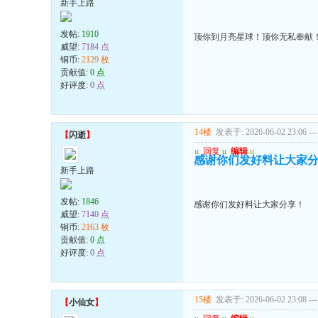
新手上路
发帖:
1910
顶你到月亮星球！顶你无私奉献
威望:
7184 点
铜币:
2129 枚
贡献值:
0 点
好评度:
0 点
14楼
发表于: 2026-06-02 23:06
---
【
闪逝
】
u
回复
u
编辑
u
感谢你们发好料让大家
新手上路
发帖:
1846
感谢你们发好料让大家分享！
威望:
7140 点
铜币:
2163 枚
贡献值:
0 点
好评度:
0 点
15楼
发表于: 2026-06-02 23:08
---
【
小仙女
】