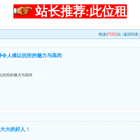
站长推荐:此位租
阅读
675352
次 |
返回列表
种令人难以抗拒的魅力与高尚
以抗拒的魅力与高尚
是大大的好人！