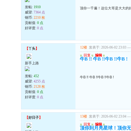
发帖:
1910
顶你一千遍！这位大哥是大大的
威望:
7364 点
铜币:
2210 枚
贡献值:
0 点
好评度:
0 点
12楼
发表于: 2026-06-02 23:03
---
【
丫头
】
u
回复
u
编辑
u
牛B !! 牛B !!牛B !!牛B !
新手上路
发帖:
452
牛B !! 牛B !!牛B !!牛B !
威望:
4255 点
铜币:
2128 枚
贡献值:
0 点
好评度:
0 点
13楼
发表于: 2026-06-02 23:04
---
【
好日子
】
u
回复
u
编辑
u
顶你到月亮星球！顶你