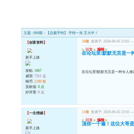
主题 : 060期：【总裁平特】.平特一肖.又大中！
10楼
发表于: 2026-06-02 23:02
---
【
创富资料
】
u
回复
u
编辑
u
在论坛里!默默无言是一
新手上路
发帖:
1867
在论坛里!默默无言是一种令人难
威望:
7311 点
铜币:
2180 枚
贡献值:
0 点
好评度:
0 点
11楼
发表于: 2026-06-02 23:02
---
【
一生情缘
】
u
回复
u
编辑
u
顶你一千遍！这位大哥
新手上路