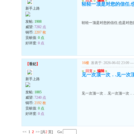
u
回复
u
编辑
u
轻轻一顶是对您的信任,
新手上路
发帖:
1908
轻轻一顶是对您的信任,也是对您
威望:
7282 点
铜币:
2207 枚
贡献值:
0 点
好评度:
0 点
16楼
发表于: 2026-06-02 23:09
---
【
香妃
】
u
回复
u
编辑
u
见一次顶一次．.见一次顶
新手上路
发帖:
1885
见一次顶一次．.见一次顶一次．.
威望:
7240 点
铜币:
2192 枚
贡献值:
0 点
好评度:
0 点
<<
1
2
>>
[共
2
页] Go