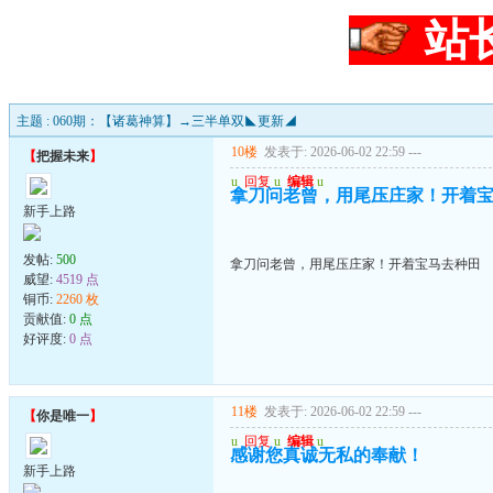
站
主题 : 060期：【诸葛神算】→三半单双◣更新◢
10楼
发表于: 2026-06-02 22:59
---
【
把握未来
】
u
回复
u
编辑
u
拿刀问老曾，用尾压庄家！开着
新手上路
发帖:
500
拿刀问老曾，用尾压庄家！开着宝马去种田
威望:
4519 点
铜币:
2260 枚
贡献值:
0 点
好评度:
0 点
11楼
发表于: 2026-06-02 22:59
---
【
你是唯一
】
u
回复
u
编辑
u
感谢您真诚无私的奉献！
新手上路