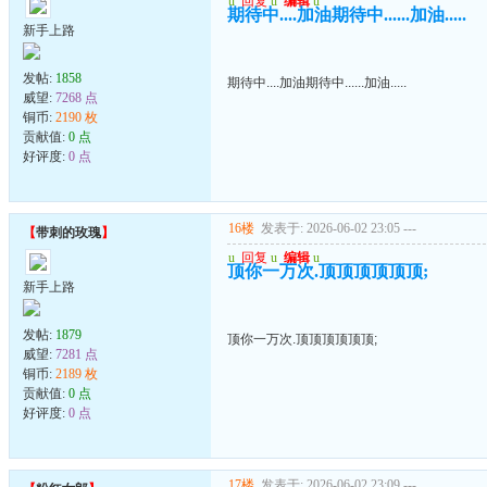
u
回复
u
编辑
u
期待中....加油期待中......加油.....
新手上路
发帖:
1858
期待中....加油期待中......加油.....
威望:
7268 点
铜币:
2190 枚
贡献值:
0 点
好评度:
0 点
16楼
发表于: 2026-06-02 23:05
---
【
带刺的玫瑰
】
u
回复
u
编辑
u
顶你一万次.顶顶顶顶顶顶;
新手上路
发帖:
1879
顶你一万次.顶顶顶顶顶顶;
威望:
7281 点
铜币:
2189 枚
贡献值:
0 点
好评度:
0 点
17楼
发表于: 2026-06-02 23:09
---