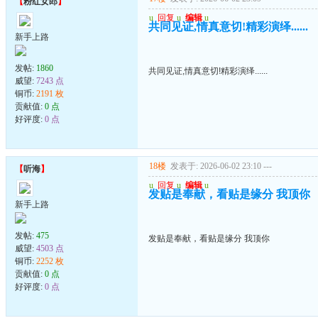
【
粉红女郎
】
u
回复
u
编辑
u
共同见证,情真意切!精彩演绎......
新手上路
发帖:
1860
共同见证,情真意切!精彩演绎......
威望:
7243 点
铜币:
2191 枚
贡献值:
0 点
好评度:
0 点
18楼
发表于: 2026-06-02 23:10
---
【
听海
】
u
回复
u
编辑
u
发贴是奉献，看贴是缘分 我顶你
新手上路
发帖:
475
发贴是奉献，看贴是缘分 我顶你
威望:
4503 点
铜币:
2252 枚
贡献值:
0 点
好评度:
0 点