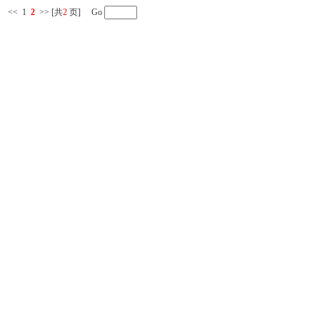
<<
1
2
>>
[共
2
页] Go