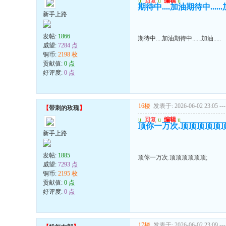
u
回复
u
编辑
u
期待中....加油期待中......加
新手上路
发帖:
1866
期待中....加油期待中......加油.....
威望:
7284 点
铜币:
2198 枚
贡献值:
0 点
好评度:
0 点
16楼
发表于: 2026-06-02 23:05
---
【
带刺的玫瑰
】
u
回复
u
编辑
u
顶你一万次.顶顶顶顶顶顶
新手上路
发帖:
1885
顶你一万次.顶顶顶顶顶顶;
威望:
7293 点
铜币:
2195 枚
贡献值:
0 点
好评度:
0 点
17楼
发表于: 2026-06-02 23:09
---