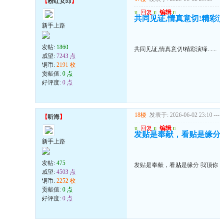
【
粉红女郎
】
u
回复
u
编辑
u
共同见证,情真意切!精彩演绎.
新手上路
发帖:
1860
共同见证,情真意切!精彩演绎......
威望:
7243 点
铜币:
2191 枚
贡献值:
0 点
好评度:
0 点
18楼
发表于: 2026-06-02 23:10
---
【
听海
】
u
回复
u
编辑
u
发贴是奉献，看贴是缘分
新手上路
发帖:
475
发贴是奉献，看贴是缘分 我顶你
威望:
4503 点
铜币:
2252 枚
贡献值:
0 点
好评度:
0 点