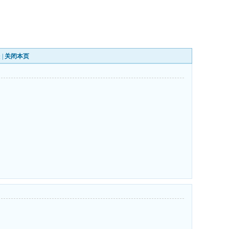
表
|
关闭本页