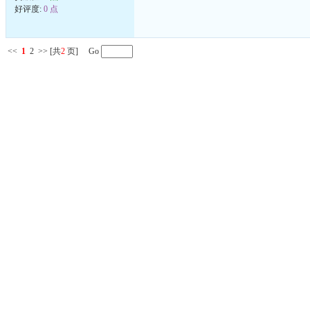
好评度:
0 点
<<
1
2
>>
[共
2
页] Go