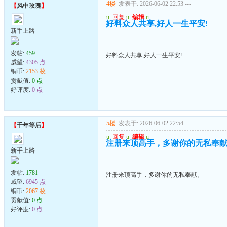
4楼
发表于: 2026-06-02 22:53
---
【
风中玫瑰
】
u
回复
u
编辑
u
好料众人共享,好人一生平安!
新手上路
发帖:
459
好料众人共享,好人一生平安!
威望:
4305 点
铜币:
2153 枚
贡献值:
0 点
好评度:
0 点
5楼
发表于: 2026-06-02 22:54
---
【
千年等后
】
u
回复
u
编辑
u
注册来顶高手，多谢你的无私奉
新手上路
发帖:
1781
注册来顶高手，多谢你的无私奉献。
威望:
6945 点
铜币:
2067 枚
贡献值:
0 点
好评度:
0 点