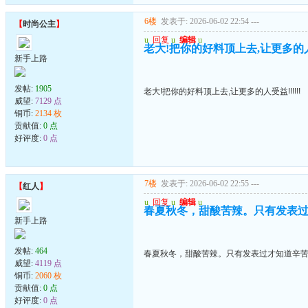
6楼
发表于: 2026-06-02 22:54
---
【
时尚公主
】
u
回复
u
编辑
u
老大!把你的好料顶上去,让更多的人受益
新手上路
发帖:
1905
老大!把你的好料顶上去,让更多的人受益!!!!!!
威望:
7129 点
铜币:
2134 枚
贡献值:
0 点
好评度:
0 点
7楼
发表于: 2026-06-02 22:55
---
【
红人
】
u
回复
u
编辑
u
春夏秋冬，甜酸苦辣。只有发表
新手上路
发帖:
464
春夏秋冬，甜酸苦辣。只有发表过才知道辛
威望:
4119 点
铜币:
2060 枚
贡献值:
0 点
好评度:
0 点