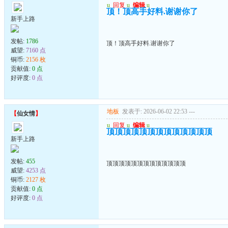
u
回复
u
编辑
u
顶！顶高手好料.谢谢你了
新手上路
发帖:
1786
顶！顶高手好料.谢谢你了
威望:
7160 点
铜币:
2156 枚
贡献值:
0 点
好评度:
0 点
地板
发表于: 2026-06-02 22:53
---
【
仙女情
】
u
回复
u
编辑
u
顶顶顶顶顶顶顶顶顶顶顶顶顶
新手上路
发帖:
455
顶顶顶顶顶顶顶顶顶顶顶顶顶
威望:
4253 点
铜币:
2127 枚
贡献值:
0 点
好评度:
0 点