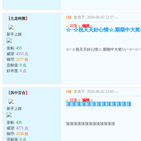
8楼
发表于: 2026-06-02 22:57
---
【
九龙特围
】
u
回复
u
编辑
u
☆~☆祝天天好心情☆,期期中大奖!
新手上路
发帖:
455
☆~☆祝天天好心情☆,期期中大奖!☆~☆~☆~
威望:
4353 点
铜币:
2177 枚
贡献值:
0 点
好评度:
0 点
9楼
发表于: 2026-06-02 23:05
---
【
风中百合
】
u
回复
u
编辑
u
顶顶顶顶顶顶顶顶顶顶顶顶顶
新手上路
发帖:
426
顶顶顶顶顶顶顶顶顶顶顶顶顶
威望:
4271 点
铜币:
2136 枚
贡献值:
0 点