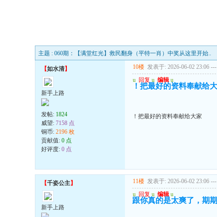
主题 : 060期：【满堂红光】救民翻身（平特一肖）中奖从这里开始..
10楼
发表于: 2026-06-02 23:06
---
【
如水清
】
u
回复
u
编辑
u
！把最好的资料奉献给
新手上路
发帖:
1824
！把最好的资料奉献给大家
威望:
7158 点
铜币:
2196 枚
贡献值:
0 点
好评度:
0 点
11楼
发表于: 2026-06-02 23:06
---
【
千姿公主
】
u
回复
u
编辑
u
跟你真的是太爽了，期
新手上路