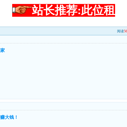
站长推荐:此位租
阅读
5
大家
期赚大钱！