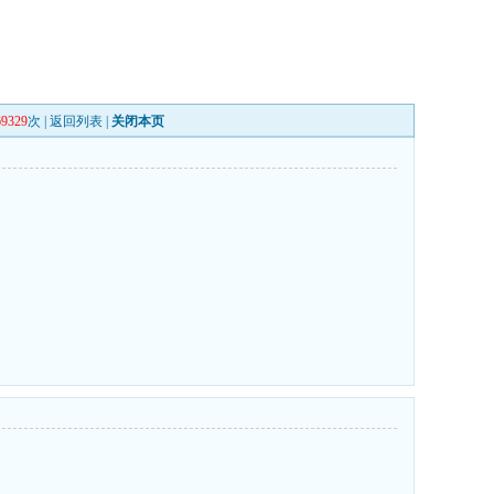
69329
次 |
返回列表
|
关闭本页