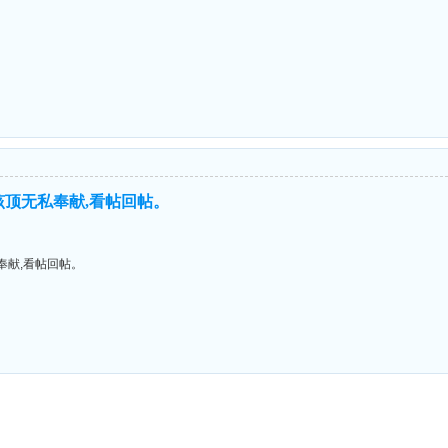
！
该顶无私奉献,看帖回帖。
奉献,看帖回帖。