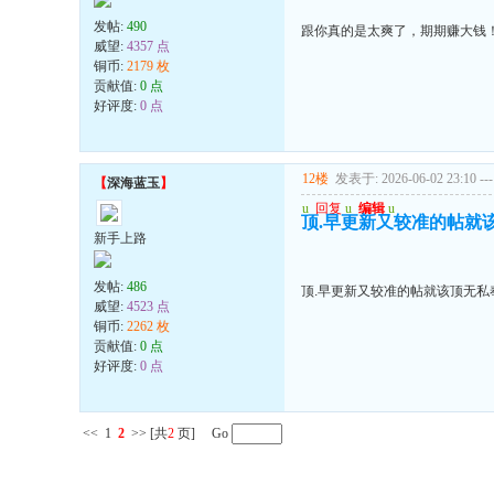
发帖:
490
跟你真的是太爽了，期期赚大钱
威望:
4357 点
铜币:
2179 枚
贡献值:
0 点
好评度:
0 点
12楼
发表于: 2026-06-02 23:10
---
【
深海蓝玉
】
u
回复
u
编辑
u
顶.早更新又较准的帖就
新手上路
发帖:
486
顶.早更新又较准的帖就该顶无私
威望:
4523 点
铜币:
2262 枚
贡献值:
0 点
好评度:
0 点
<<
1
2
>>
[共
2
页] Go