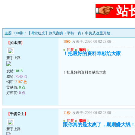
站
主题 : 060期：【满堂红光】救民翻身（平特一肖）中奖从这里开始..
10楼
发表于: 2026-06-02 23:06
---
【
如水清
】
u
回复
u
编辑
u
！把最好的资料奉献给大家
新手上路
发帖:
1815
！把最好的资料奉献给大家
威望:
7140 点
铜币:
2187 枚
贡献值:
0 点
好评度:
0 点
11楼
发表于: 2026-06-02 23:06
---
【
千姿公主
】
u
回复
u
编辑
u
跟你真的是太爽了，期期赚大钱
新手上路