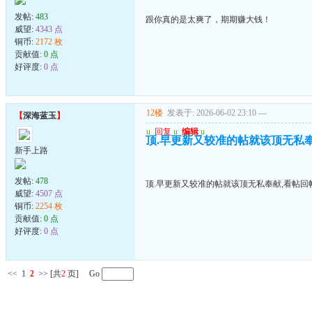
发帖:
483
跟你真的是太爽了，期期赚大钱！
威望:
4343 点
铜币:
2172 枚
贡献值:
0 点
好评度:
0 点
12楼
发表于: 2026-06-02 23:10
---
【
深海蓝玉
】
u
回复
u
编辑
u
顶.早更新又较准的帖就该顶无私
新手上路
发帖:
478
顶.早更新又较准的帖就该顶无私奉献,看帖回
威望:
4507 点
铜币:
2254 枚
贡献值:
0 点
好评度:
0 点
<<
1
2
>>
[共
2
页] Go