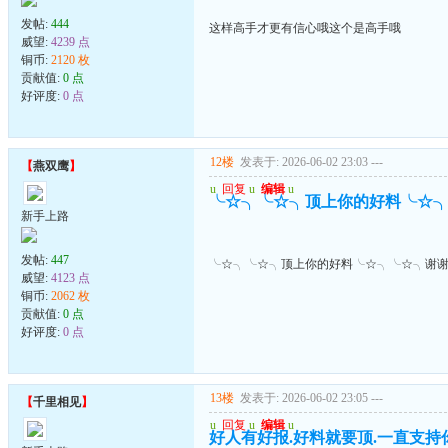
发帖:
444
这样高手才更有信心哦这个是高手哦
威望:
4239 点
铜币:
2120 枚
贡献值:
0 点
好评度:
0 点
12楼
发表于: 2026-06-02 23:03
---
【
燕双鹰
】
u
回复
u
编辑
u
╰☆╮╰☆╮顶上你的好料╰☆
新手上路
发帖:
447
╰☆╮╰☆╮顶上你的好料╰☆╮╰☆╮谢
威望:
4123 点
铜币:
2062 枚
贡献值:
0 点
好评度:
0 点
13楼
发表于: 2026-06-02 23:05
---
【
千里相见
】
u
回复
u
编辑
u
好人有好报.好料就要顶.一直支持你到