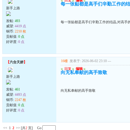
u
回复
u
编辑
u
每一张贴都是高手们辛勤工作的结
新手上路
发帖:
493
每一张贴都是高手们辛勤工作的结晶,对高手
威望:
4419 点
铜币:
2210 枚
贡献值:
0 点
好评度:
0 点
16楼
发表于: 2026-06-02 23:10
---
【
六合天娇
】
u
回复
u
编辑
u
向无私奉献的高手致敬
新手上路
发帖:
461
向无私奉献的高手致敬
威望:
4493 点
铜币:
2247 枚
贡献值:
0 点
好评度:
0 点
<<
1
2
>>
[共
2
页] Go