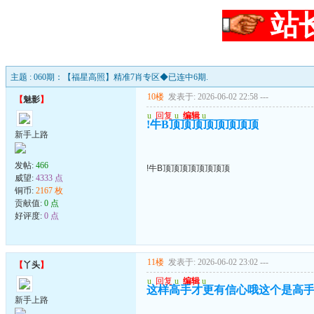
站
主题 : 060期：【福星高照】精准7肖专区◆已连中6期.
10楼
发表于: 2026-06-02 22:58
---
【
魅影
】
u
回复
u
编辑
u
!牛B顶顶顶顶顶顶顶顶
新手上路
发帖:
466
!牛B顶顶顶顶顶顶顶顶
威望:
4333 点
铜币:
2167 枚
贡献值:
0 点
好评度:
0 点
11楼
发表于: 2026-06-02 23:02
---
【
丫头
】
u
回复
u
编辑
u
这样高手才更有信心哦这个是高
新手上路