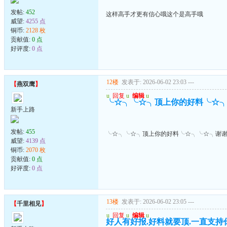
发帖:
452
这样高手才更有信心哦这个是高手哦
威望:
4255 点
铜币:
2128 枚
贡献值:
0 点
好评度:
0 点
12楼
发表于: 2026-06-02 23:03
---
【
燕双鹰
】
u
回复
u
编辑
u
╰☆╮╰☆╮顶上你的好料╰☆
新手上路
发帖:
455
╰☆╮╰☆╮顶上你的好料╰☆╮╰☆╮谢
威望:
4139 点
铜币:
2070 枚
贡献值:
0 点
好评度:
0 点
13楼
发表于: 2026-06-02 23:05
---
【
千里相见
】
u
回复
u
编辑
u
好人有好报.好料就要顶.一直支持你到