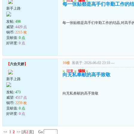
u
回复
u
编辑
u
每一张贴都是高手们辛勤工作的结
新手上路
发帖:
498
每一张贴都是高手们辛勤工作的结晶,对高手
威望:
4429 点
铜币:
2215 枚
贡献值:
0 点
好评度:
0 点
16楼
发表于: 2026-06-02 23:10
---
【
六合天娇
】
u
回复
u
编辑
u
向无私奉献的高手致敬
新手上路
发帖:
473
向无私奉献的高手致敬
威望:
4517 点
铜币:
2259 枚
贡献值:
0 点
好评度:
0 点
<<
1
2
>>
[共
2
页] Go