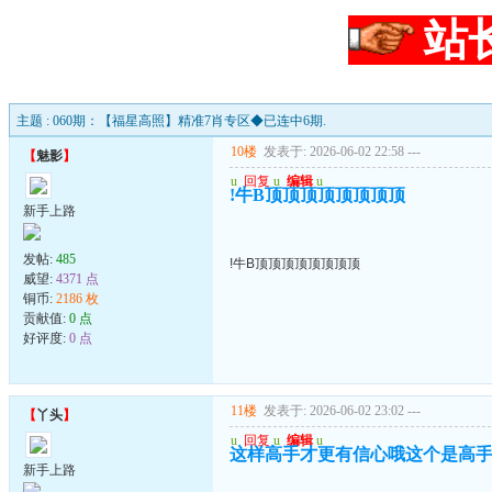
站
主题 : 060期：【福星高照】精准7肖专区◆已连中6期.
10楼
发表于: 2026-06-02 22:58
---
【
魅影
】
u
回复
u
编辑
u
!牛B顶顶顶顶顶顶顶顶
新手上路
发帖:
485
!牛B顶顶顶顶顶顶顶顶
威望:
4371 点
铜币:
2186 枚
贡献值:
0 点
好评度:
0 点
11楼
发表于: 2026-06-02 23:02
---
【
丫头
】
u
回复
u
编辑
u
这样高手才更有信心哦这个是高
新手上路