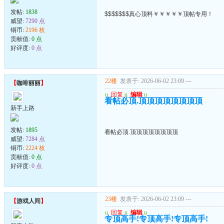
发帖:
1838
$$$$$$$真心顶料￥￥￥￥￥顶帖专用！
威望:
7290 点
铜币:
2196 枚
贡献值:
0 点
好评度:
0 点
22楼
发表于: 2026-06-02 23:09
---
【
咖啡丽丽
】
u
回复
u
编辑
u
看帖必顶.顶顶顶顶顶顶顶顶
新手上路
发帖:
1895
看帖必顶.顶顶顶顶顶顶顶顶
威望:
7284 点
铜币:
2224 枚
贡献值:
0 点
好评度:
0 点
23楼
发表于: 2026-06-02 23:09
---
【
游戏人间
】
u
回复
u
编辑
u
专顶高手!专顶高手!专顶高手!