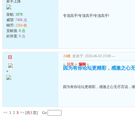
新手上路
发帖:
1878
专顶高手!专顶高手!专顶高手!
威望:
7406 点
铜币:
2264 枚
贡献值:
0 点
好评度:
0 点
24楼
发表于: 2026-06-02 23:09
---
【
】
u
回复
u
编辑
u
因为有你论坛更精彩，感激之心
*
因为有你论坛更精彩，感激之心无尽言说，
<<
1
2
3
>>
[共
3
页] Go