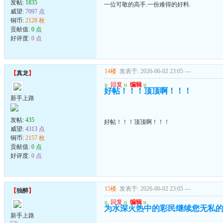
发帖:
1835
一位可敬的高手.一份难得的好料.
威望:
7097 点
铜币:
2128 枚
贡献值:
0 点
好评度:
0 点
14楼
发表于: 2026-06-02 23:05
---
【
真龙
】
u
回复
u
编辑
u
好帖！！！顶顶啊！！！
新手上路
发帖:
435
好帖！！！顶顶啊！！！
威望:
4313 点
铜币:
2157 枚
贡献值:
0 点
好评度:
0 点
15楼
发表于: 2026-06-02 23:05
---
【
独醉
】
u
回复
u
编辑
u
为水深火热中的彩民继续您无私
新手上路