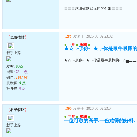
〓〓〓感谢你默默无闻的付出〓〓〓
12楼
发表于: 2026-06-02 23:02
---
【
风雨惜情
】
u
回复
u
编辑
u
★☆╭顶你╮★╭你是最牛最棒的
新手上路
★☆╭顶你╮★╭你是最牛最棒的╮☆▄▃▂
发帖:
1865
威望:
7311 点
铜币:
2187 枚
贡献值:
0 点
好评度:
0 点
13楼
发表于: 2026-06-02 23:04
---
【
君子特区
】
u
回复
u
编辑
u
一位可敬的高手.一份难得的好料.
新手上路