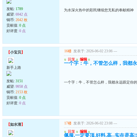
发帖:
1789
为水深火热中的彩民继续您无私的奉献精神
威望:
6942 点
铜币:
2042 枚
贡献值:
0 点
好评度:
0 点
16楼
发表于: 2026-06-02 23:06
---
【
小宝贝
】
u
回复
u
编辑
u
一个字：牛，不管怎么样，我都
新手上路
发帖:
3151
一个字：牛，不管怎么样，我都永远跟定你
威望:
9958 点
铜币:
2153 枚
贡献值:
0 点
好评度:
0 点
17楼
发表于: 2026-06-02 23:08
---
【
如水清
】
u
回复
u
编辑
u
佩服,一定要顶.好料,高--实在是高!!