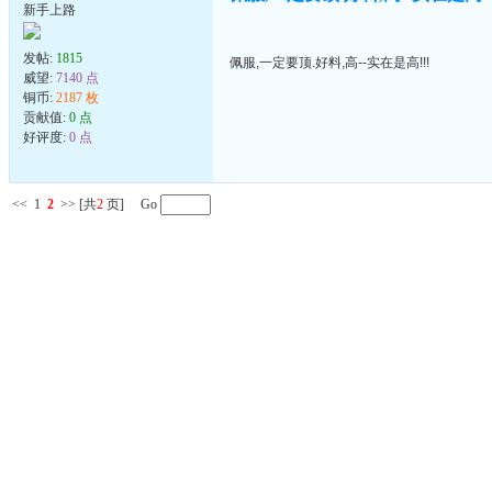
新手上路
发帖:
1815
佩服,一定要顶.好料,高--实在是高!!!
威望:
7140 点
铜币:
2187 枚
贡献值:
0 点
好评度:
0 点
<<
1
2
>>
[共
2
页] Go