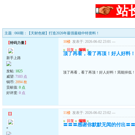
站
主题 : 060期：【天财色猪】打造2026年最强最稳中特资料！
10楼
发表于: 2026-06-02 23:01
---
【
特码力量
】
u
回复
u
编辑
u
顶了再看，看了再顶！好人好料
新手上路
发帖:
1825
顶了再看，看了再顶！好人好料！焉能掉低
威望:
7103 点
铜币:
2094 枚
贡献值:
0 点
好评度:
0 点
11楼
发表于: 2026-06-02 23:02
---
【
】
u
回复
u
编辑
u
〓〓〓感谢你默默无闻的付出〓
*