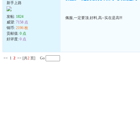
新手上路
发帖:
1824
佩服,一定要顶.好料,高--实在是高!!!
威望:
7158 点
铜币:
2196 枚
贡献值:
0 点
好评度:
0 点
<<
1
2
>>
[共
2
页] Go