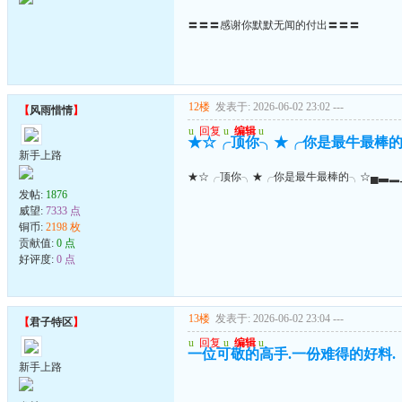
〓〓〓感谢你默默无闻的付出〓〓〓
12楼
发表于: 2026-06-02 23:02
---
【
风雨惜情
】
u
回复
u
编辑
u
★☆╭顶你╮★╭你是最牛最棒的
新手上路
★☆╭顶你╮★╭你是最牛最棒的╮☆▄▃▂
发帖:
1876
威望:
7333 点
铜币:
2198 枚
贡献值:
0 点
好评度:
0 点
13楼
发表于: 2026-06-02 23:04
---
【
君子特区
】
u
回复
u
编辑
u
一位可敬的高手.一份难得的好料.
新手上路