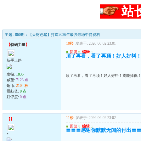
站
主题 : 060期：【天财色猪】打造2026年最强最稳中特资料！
10楼
发表于: 2026-06-02 23:01
---
【
特码力量
】
u
回复
u
编辑
u
顶了再看，看了再顶！好人好料
新手上路
发帖:
1835
顶了再看，看了再顶！好人好料！焉能掉低
威望:
7123 点
铜币:
2104 枚
贡献值:
0 点
好评度:
0 点
11楼
发表于: 2026-06-02 23:02
---
【
】
u
回复
u
编辑
u
〓〓〓感谢你默默无闻的付出〓
*