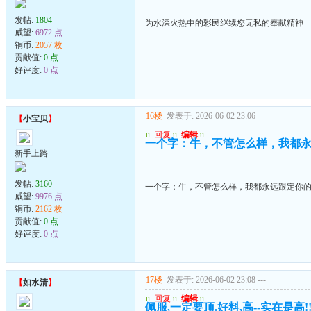
发帖:
1804
为水深火热中的彩民继续您无私的奉献精神
威望:
6972 点
铜币:
2057 枚
贡献值:
0 点
好评度:
0 点
16楼
发表于: 2026-06-02 23:06
---
【
小宝贝
】
u
回复
u
编辑
u
一个字：牛，不管怎么样，我都
新手上路
发帖:
3160
一个字：牛，不管怎么样，我都永远跟定你
威望:
9976 点
铜币:
2162 枚
贡献值:
0 点
好评度:
0 点
17楼
发表于: 2026-06-02 23:08
---
【
如水清
】
u
回复
u
编辑
u
佩服,一定要顶.好料,高--实在是高!!