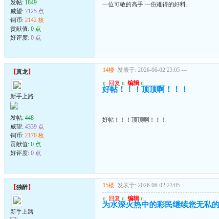
发帖:
1849
一位可敬的高手.一份难得的好料.
威望:
7125 点
铜币:
2142 枚
贡献值:
0 点
好评度:
0 点
14楼
发表于: 2026-06-02 23:05
---
【
真龙
】
u
回复
u
编辑
u
好帖！！！顶顶啊！！！
新手上路
发帖:
448
好帖！！！顶顶啊！！！
威望:
4339 点
铜币:
2170 枚
贡献值:
0 点
好评度:
0 点
15楼
发表于: 2026-06-02 23:05
---
【
独醉
】
u
回复
u
编辑
u
为水深火热中的彩民继续您无私
新手上路