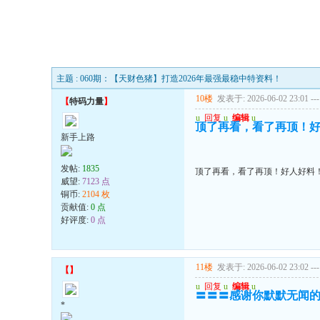
主题 : 060期：【天财色猪】打造2026年最强最稳中特资料！
10楼
发表于: 2026-06-02 23:01
---
【
特码力量
】
u
回复
u
编辑
u
顶了再看，看了再顶！
新手上路
发帖:
1835
顶了再看，看了再顶！好人好料
威望:
7123 点
铜币:
2104 枚
贡献值:
0 点
好评度:
0 点
11楼
发表于: 2026-06-02 23:02
---
【
】
u
回复
u
编辑
u
〓〓〓感谢你默默无闻
*