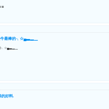
〓〓
牛最棒的╮☆▄▃▂▁
的╮☆▄▃▂▁
的好料.