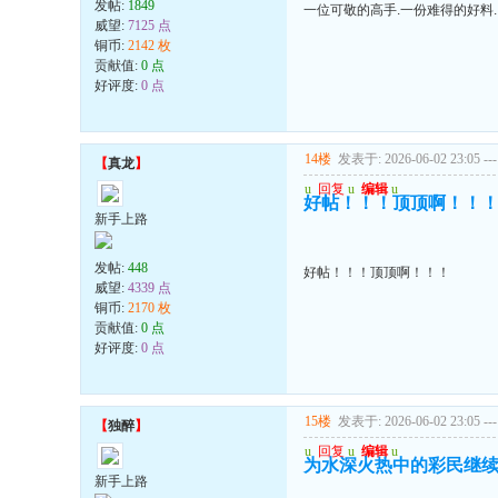
发帖:
1849
一位可敬的高手.一份难得的好料.
威望:
7125 点
铜币:
2142 枚
贡献值:
0 点
好评度:
0 点
14楼
发表于: 2026-06-02 23:05
---
【
真龙
】
u
回复
u
编辑
u
好帖！！！顶顶啊！！
新手上路
发帖:
448
好帖！！！顶顶啊！！！
威望:
4339 点
铜币:
2170 枚
贡献值:
0 点
好评度:
0 点
15楼
发表于: 2026-06-02 23:05
---
【
独醉
】
u
回复
u
编辑
u
为水深火热中的彩民继
新手上路