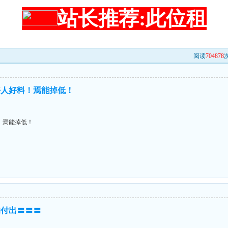
站长推荐:此位租
阅读
704878
次
好人好料！焉能掉低！
！焉能掉低！
的付出〓〓〓