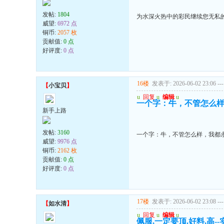
发帖:
1804
为水深火热中的彩民继续您无私
威望:
6972 点
铜币:
2057 枚
贡献值:
0 点
好评度:
0 点
16楼
发表于: 2026-06-02 23:06
---
【
小宝贝
】
u
回复
u
编辑
u
一个字：牛，不管怎么
新手上路
发帖:
3160
一个字：牛，不管怎么样，我都
威望:
9976 点
铜币:
2162 枚
贡献值:
0 点
好评度:
0 点
17楼
发表于: 2026-06-02 23:08
---
【
如水清
】
u
回复
u
编辑
u
佩服,一定要顶.好料,高--实