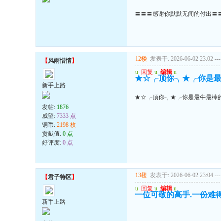
〓〓〓感谢你默默无闻的付出〓
12楼
发表于: 2026-06-02 23:02
---
【
风雨惜情
】
u
回复
u
编辑
u
★☆╭顶你╮★╭你是最
新手上路
★☆╭顶你╮★╭你是最牛最棒
发帖:
1876
威望:
7333 点
铜币:
2198 枚
贡献值:
0 点
好评度:
0 点
13楼
发表于: 2026-06-02 23:04
---
【
君子特区
】
u
回复
u
编辑
u
一位可敬的高手.一份难得
新手上路