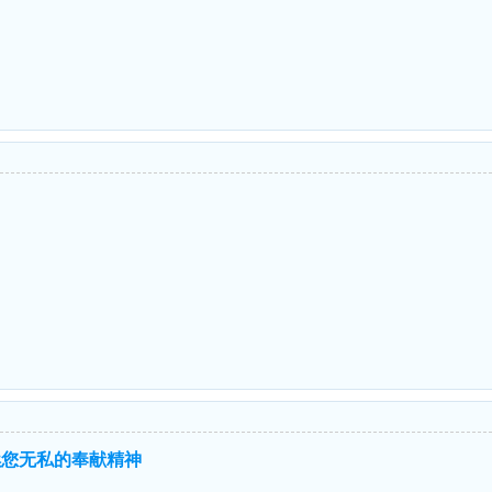
！
续您无私的奉献精神