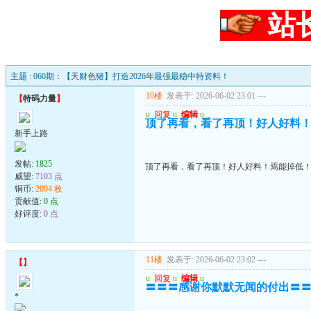
站
主题 : 060期：【天财色猪】打造2026年最强最稳中特资料！
10楼
发表于: 2026-06-02 23:01
---
【
特码力量
】
u
回复
u
编辑
u
顶了再看，看了再顶！好人好料
新手上路
发帖:
1825
顶了再看，看了再顶！好人好料！焉能掉低
威望:
7103 点
铜币:
2094 枚
贡献值:
0 点
好评度:
0 点
11楼
发表于: 2026-06-02 23:02
---
【
】
u
回复
u
编辑
u
〓〓〓感谢你默默无闻的付出〓
*