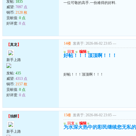
发帖:
1835
一位可敬的高手.一份难得的好料.
威望:
7097 点
铜币:
2128 枚
贡献值:
0 点
好评度:
0 点
14楼
发表于: 2026-06-02 23:05
---
【
真龙
】
u
回复
u
编辑
u
好帖！！！顶顶啊！！！
新手上路
发帖:
435
好帖！！！顶顶啊！！！
威望:
4313 点
铜币:
2157 枚
贡献值:
0 点
好评度:
0 点
15楼
发表于: 2026-06-02 23:05
---
【
独醉
】
u
回复
u
编辑
u
为水深火热中的彩民继续您无私
新手上路