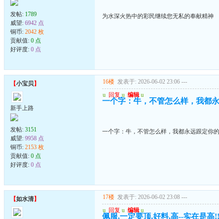
发帖:
1789
为水深火热中的彩民继续您无私的奉献精神
威望:
6942 点
铜币:
2042 枚
贡献值:
0 点
好评度:
0 点
16楼
发表于: 2026-06-02 23:06
---
【
小宝贝
】
u
回复
u
编辑
u
一个字：牛，不管怎么样，我都
新手上路
发帖:
3151
一个字：牛，不管怎么样，我都永远跟定你
威望:
9958 点
铜币:
2153 枚
贡献值:
0 点
好评度:
0 点
17楼
发表于: 2026-06-02 23:08
---
【
如水清
】
u
回复
u
编辑
u
佩服,一定要顶.好料,高--实在是高!!