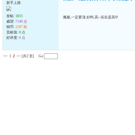
新手上路
发帖:
1815
佩服,一定要顶.好料,高--实在是高!!!
威望:
7140 点
铜币:
2187 枚
贡献值:
0 点
好评度:
0 点
<<
1
2
>>
[共
2
页] Go