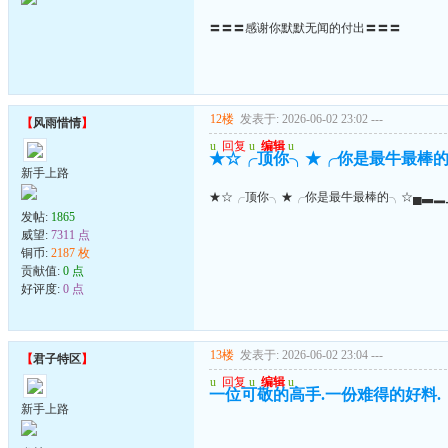
〓〓〓感谢你默默无闻的付出〓〓〓
12楼
发表于: 2026-06-02 23:02
---
【
风雨惜情
】
u
回复
u
编辑
u
★☆╭顶你╮★╭你是最牛最棒的
新手上路
★☆╭顶你╮★╭你是最牛最棒的╮☆▄▃▂
发帖:
1865
威望:
7311 点
铜币:
2187 枚
贡献值:
0 点
好评度:
0 点
13楼
发表于: 2026-06-02 23:04
---
【
君子特区
】
u
回复
u
编辑
u
一位可敬的高手.一份难得的好料.
新手上路