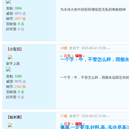
发帖:
1804
为水深火热中的彩民继续您无私的奉献精神
威望:
6972 点
铜币:
2057 枚
贡献值:
0 点
好评度:
0 点
16楼
发表于: 2026-06-02 23:06
---
【
小宝贝
】
u
回复
u
编辑
u
一个字：牛，不管怎么样，我都
新手上路
发帖:
3160
一个字：牛，不管怎么样，我都永远跟定你
威望:
9976 点
铜币:
2162 枚
贡献值:
0 点
好评度:
0 点
17楼
发表于: 2026-06-02 23:08
---
【
如水清
】
u
回复
u
编辑
u
佩服,一定要顶.好料,高--实在是高!!