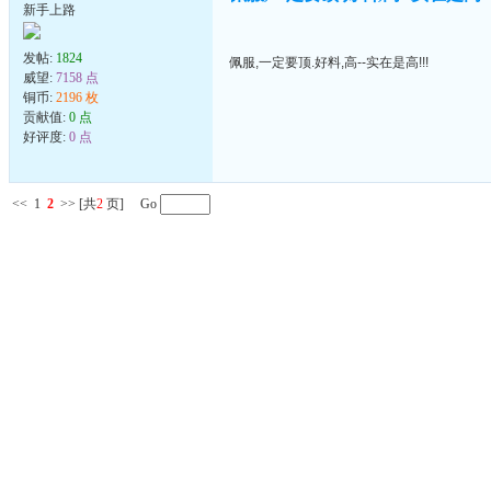
新手上路
发帖:
1824
佩服,一定要顶.好料,高--实在是高!!!
威望:
7158 点
铜币:
2196 枚
贡献值:
0 点
好评度:
0 点
<<
1
2
>>
[共
2
页] Go