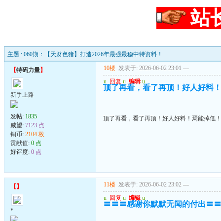
站
主题 : 060期：【天财色猪】打造2026年最强最稳中特资料！
10楼
发表于: 2026-06-02 23:01
---
【
特码力量
】
u
回复
u
编辑
u
顶了再看，看了再顶！好人好料
新手上路
发帖:
1835
顶了再看，看了再顶！好人好料！焉能掉低
威望:
7123 点
铜币:
2104 枚
贡献值:
0 点
好评度:
0 点
11楼
发表于: 2026-06-02 23:02
---
【
】
u
回复
u
编辑
u
〓〓〓感谢你默默无闻的付出〓
*