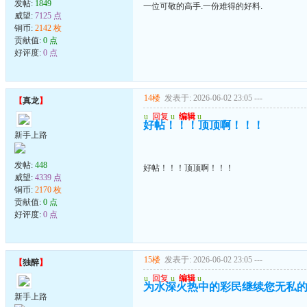
发帖:
1849
一位可敬的高手.一份难得的好料.
威望:
7125 点
铜币:
2142 枚
贡献值:
0 点
好评度:
0 点
14楼
发表于: 2026-06-02 23:05
---
【
真龙
】
u
回复
u
编辑
u
好帖！！！顶顶啊！！！
新手上路
发帖:
448
好帖！！！顶顶啊！！！
威望:
4339 点
铜币:
2170 枚
贡献值:
0 点
好评度:
0 点
15楼
发表于: 2026-06-02 23:05
---
【
独醉
】
u
回复
u
编辑
u
为水深火热中的彩民继续您无私
新手上路