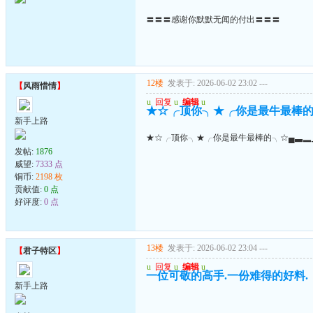
〓〓〓感谢你默默无闻的付出〓〓〓
12楼
发表于: 2026-06-02 23:02
---
【
风雨惜情
】
u
回复
u
编辑
u
★☆╭顶你╮★╭你是最牛最棒的
新手上路
★☆╭顶你╮★╭你是最牛最棒的╮☆▄▃▂
发帖:
1876
威望:
7333 点
铜币:
2198 枚
贡献值:
0 点
好评度:
0 点
13楼
发表于: 2026-06-02 23:04
---
【
君子特区
】
u
回复
u
编辑
u
一位可敬的高手.一份难得的好料.
新手上路